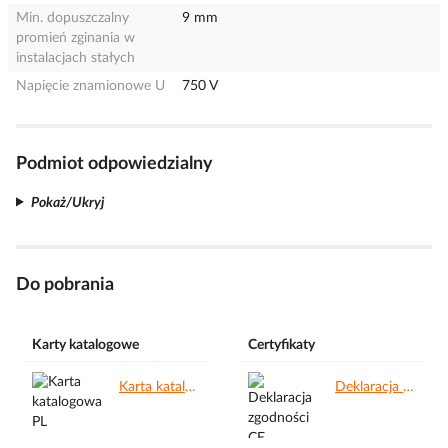
Min. dopuszczalny
9 mm
promień zginania w
instalacjach stałych
Napięcie znamionowe U
750 V
Podmiot odpowiedzialny
Pokaż/Ukryj
Do pobrania
Karty katalogowe
Certyfikaty
Karta katalogowa PL.pdf
Deklaracja zgodności CE.pdf