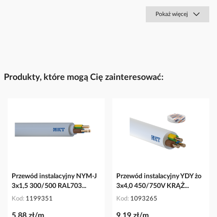
Pokaż więcej
Produkty, które mogą Cię zainteresować:
Przewód instalacyjny NYM-J
Przewód instalacyjny YDY żo
3x1,5 300/500 RAL703...
3x4,0 450/750V KRĄŻ...
Kod
1199351
Kod
1093265
5,88 zł/m
9,19 zł/m