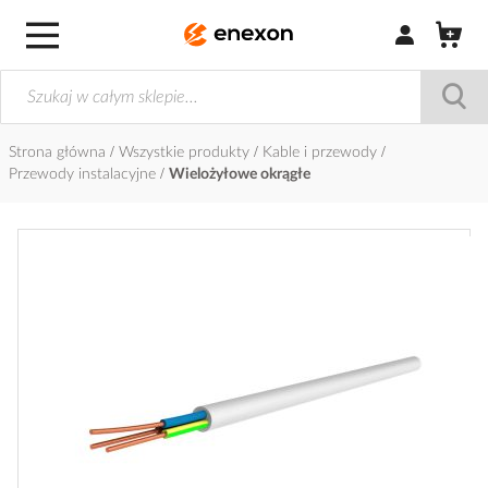
Zaloguj się / Z
Strona główna
Wszystkie produkty
Kable i przewody
Przewody instalacyjne
Wielożyłowe okrągłe
Przejdź
na
koniec
galerii