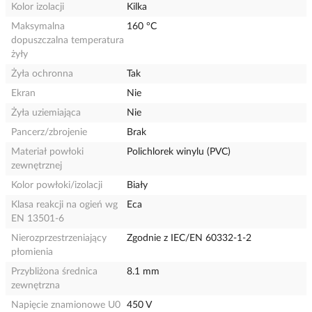
Kolor izolacji
Kilka
Maksymalna
160 °C
dopuszczalna temperatura
żyły
Żyła ochronna
Tak
Ekran
Nie
Żyła uziemiająca
Nie
Pancerz/zbrojenie
Brak
Materiał powłoki
Polichlorek winylu (PVC)
zewnętrznej
Kolor powłoki/izolacji
Biały
Klasa reakcji na ogień wg
Eca
EN 13501-6
Nierozprzestrzeniający
Zgodnie z IEC/EN 60332-1-2
płomienia
Przybliżona średnica
8.1 mm
zewnętrzna
Napięcie znamionowe U0
450 V