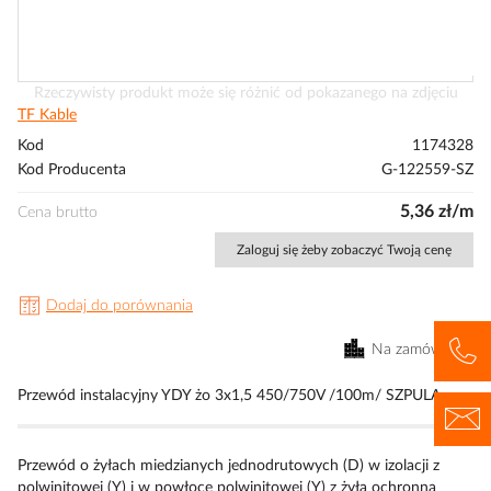
Przejdź
Rzeczywisty produkt może się różnić od pokazanego na zdjęciu
na
TF Kable
początek
Kod
1174328
galerii
Kod Producenta
G-122559-SZ
5,36 zł/m
Cena brutto
Zaloguj się żeby zobaczyć Twoją cenę
Dodaj do porównania
Na zamówienie
Przewód instalacyjny YDY żo 3x1,5 450/750V /100m/ SZPULA
Przewód o żyłach miedzianych jednodrutowych (D) w izolacji z
polwinitowej (Y) i w powłoce polwinitowej (Y) z żyłą ochronną