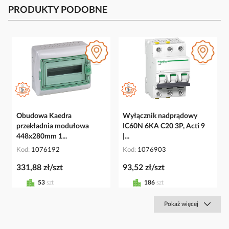
PRODUKTY PODOBNE
Obudowa Kaedra
Wyłącznik nadprądowy
przekładnia modułowa
IC60N 6KA C20 3P, Acti 9
448x280mm 1...
|...
Kod
1076192
Kod
1076903
331,88 zł/szt
93,52 zł/szt
53
szt
186
szt
Pokaż więcej