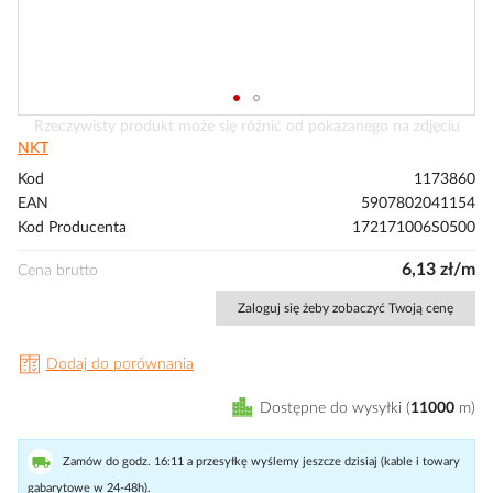
Przejdź
Rzeczywisty produkt może się różnić od pokazanego na zdjęciu
na
NKT
początek
Kod
1173860
galerii
EAN
5907802041154
Kod Producenta
172171006S0500
6,13 zł/m
Cena brutto
Zaloguj się żeby zobaczyć Twoją cenę
Dodaj do porównania
Dostępne do wysyłki
11000
m
Zamów do godz. 16:11 a przesyłkę wyślemy jeszcze dzisiaj (kable i towary
gabarytowe w 24-48h).