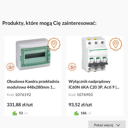
Produkty, które mogą Cię zainteresować:
Obudowa Kaedra przekładnia
Wyłącznik nadprądowy
modułowa 448x280mm 1...
IC60N 6KA C20 3P, Acti 9 |...
Kod
1076192
Kod
1076903
331,88 zł/szt
93,52 zł/szt
53
szt
186
szt
Pokaż więcej