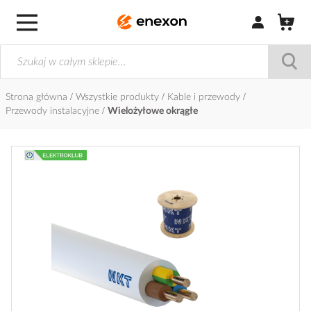
Zaloguj się / Z
Strona główna
Wszystkie produkty
Kable i przewody
Przewody instalacyjne
Wielożyłowe okrągłe
Przejdź
na
koniec
galerii