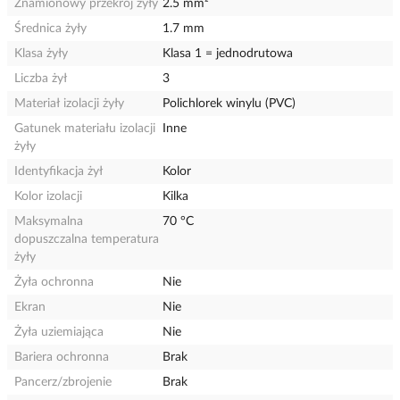
Znamionowy przekrój żyły
2.5 mm²
Średnica żyły
1.7 mm
Klasa żyły
Klasa 1 = jednodrutowa
Liczba żył
3
Materiał izolacji żyły
Polichlorek winylu (PVC)
Gatunek materiału izolacji
Inne
żyły
Identyfikacja żył
Kolor
Kolor izolacji
Kilka
Maksymalna
70 °C
dopuszczalna temperatura
żyły
Żyła ochronna
Nie
Ekran
Nie
Żyła uziemiająca
Nie
Bariera ochronna
Brak
Pancerz/zbrojenie
Brak