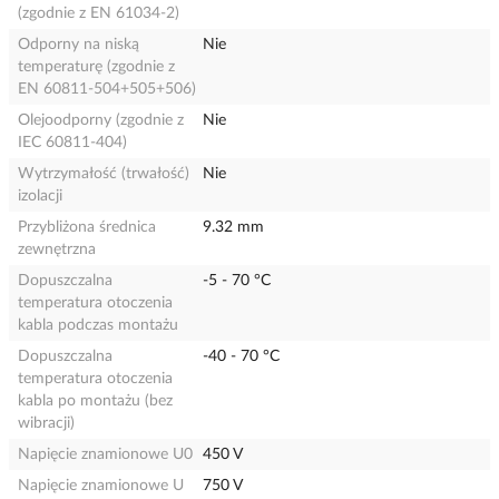
(zgodnie z EN 61034-2)
Odporny na niską
Nie
temperaturę (zgodnie z
EN 60811-504+505+506)
Olejoodporny (zgodnie z
Nie
IEC 60811-404)
Wytrzymałość (trwałość)
Nie
izolacji
Przybliżona średnica
9.32 mm
zewnętrzna
Dopuszczalna
-5 - 70 °C
temperatura otoczenia
kabla podczas montażu
Dopuszczalna
-40 - 70 °C
temperatura otoczenia
kabla po montażu (bez
wibracji)
Napięcie znamionowe U0
450 V
Napięcie znamionowe U
750 V