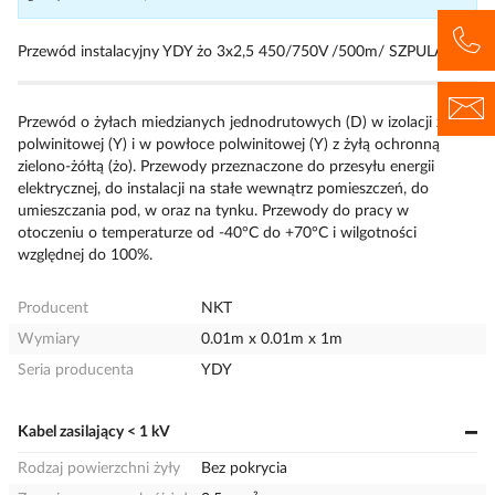
Przewód instalacyjny YDY żo 3x2,5 450/750V /500m/ SZPULA
Przewód o żyłach miedzianych jednodrutowych (D) w izolacji z
polwinitowej (Y) i w powłoce polwinitowej (Y) z żyłą ochronną
zielono-żółtą (żo). Przewody przeznaczone do przesyłu energii
elektrycznej, do instalacji na stałe wewnątrz pomieszczeń, do
umieszczania pod, w oraz na tynku. Przewody do pracy w
otoczeniu o temperaturze od -40°C do +70°C i wilgotności
względnej do 100%.
Producent
NKT
Wymiary
0.01m x 0.01m x 1m
Seria producenta
YDY
Kabel zasilający < 1 kV
Rodzaj powierzchni żyły
Bez pokrycia