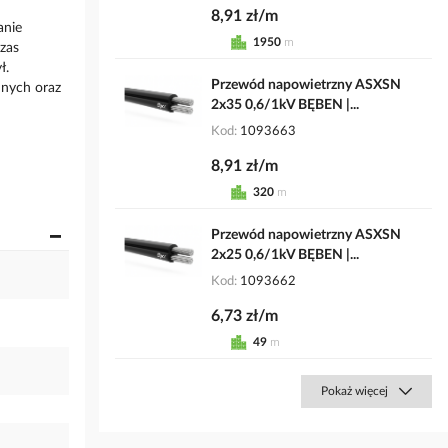
8,91 zł/m
anie
1950
m
czas
ł.
Przewód napowietrzny ASXSN
nnych oraz
2x35 0,6/1kV BĘBEN |...
Kod
1093663
8,91 zł/m
320
m
Przewód napowietrzny ASXSN
2x25 0,6/1kV BĘBEN |...
Kod
1093662
6,73 zł/m
49
m
Pokaż więcej