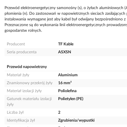
Przewód elektroenergetyczny samonośny (s), o żyłach aluminiowych (A)
płomienia (n). Do zastosowań w napowietrznych sieciach zasilających 
instalowania wymagane jest aby kabel był odwijany bezpośredniono z 
Przeznaczone są do wykonania linii elektroenergetycznych prowadzon
gospodarstw rolnych.
Producent
TF Kable
Seria producenta
ASXSN
Przewód napowietrzny
Materiał żyły
Aluminium
Znamionowy przekrój żyły
16 mm²
Materiał izolacji żyły
Poliolefina
Gatunek materiału izolacji
Polietylen (PE)
żyły
Liczba żył
2
Identyfikacja żył
Zgrubienia/wypustki