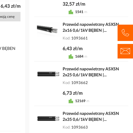
32,57 zł/m
6,43 zł/m
1541
m
Twoją cenę
Przewód napowietrzny ASXSN
2x16 0,6/1kV BĘBEN |...
Kod
1093661
6,43 zł/m
kV BĘBEN
1684
m
Przewód napowietrzny ASXSN
2x25 0,6/1kV BĘBEN |...
Kod
1093662
6,73 zł/m
12169
m
Przewód napowietrzny ASXSN
2x35 0,6/1kV BĘBEN |...
Kod
1093663