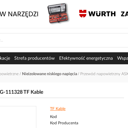
kacje
Strefa producentów
Efektywność energetyczna
Wspar
powietrzne
Nieizolowane niskiego napięcia
Przewód napowietrzny AS
G-111328 TF Kable
TF Kable
Kod
Kod Producenta