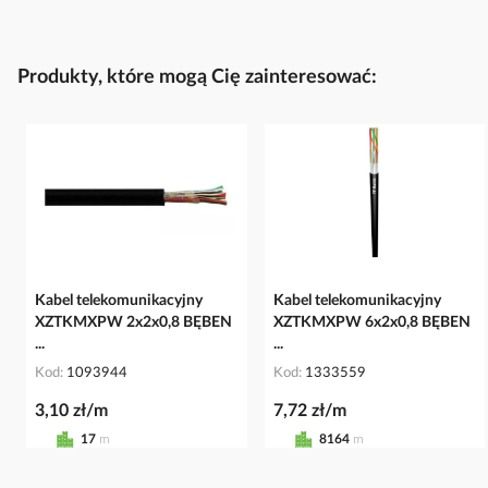
Produkty, które mogą Cię zainteresować:
Kabel telekomunikacyjny
Kabel telekomunikacyjny
XZTKMXPW 2x2x0,8 BĘBEN
XZTKMXPW 6x2x0,8 BĘBEN
...
...
Kod
1093944
Kod
1333559
3,10 zł/m
7,72 zł/m
17
m
8164
m