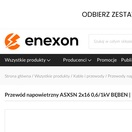
Przejdź
do
treści
Wszystkie produkty
Producenci
Promocje
Publi
Strona główna
Wszystkie produkty
Kable i przewody
Przewody na
Przewód napowietrzny ASXSN 2x16 0,6/1kV BĘBEN | 
Przejdź
na
koniec
galerii