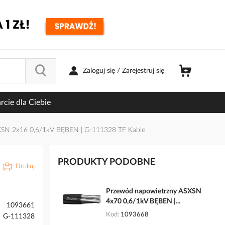
Zaloguj się / Zarejestruj się
cie dla Ciebie
XSN 2x16 0,6/1kV BĘBEN | G-111328 TF Kable
PRODUKTY PODOBNE
Drukuj
Przewód napowietrzny ASXSN
4x70 0,6/1kV BĘBEN |...
1093661
Kod
1093668
G-111328