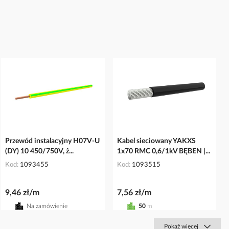
Przewód instalacyjny H07V-U
Kabel sieciowany YAKXS
(DY) 10 450/750V, ż...
1x70 RMC 0,6/1kV BĘBEN |...
Kod
1093455
Kod
1093515
9,46 zł/m
7,56 zł/m
Na zamówienie
50
m
Pokaż więcej