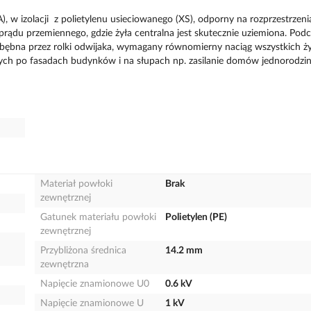
, w izolacji z polietylenu usieciowanego (XS), odporny na rozprzestrzeni
prądu przemiennego, gdzie żyła centralna jest skutecznie uziemiona. Pod
bębna przez rolki odwijaka, wymagany równomierny naciąg wszystkich ży
ych po fasadach budynków i na słupach np. zasilanie domów jednorodzi
Materiał powłoki
Brak
zewnętrznej
Gatunek materiału powłoki
Polietylen (PE)
zewnętrznej
Przybliżona średnica
14.2 mm
zewnętrzna
Napięcie znamionowe U0
0.6 kV
Napięcie znamionowe U
1 kV