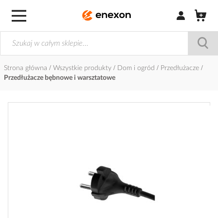
Zaloguj się / Z
Strona główna
Wszystkie produkty
Dom i ogród
Przedłużacze
Przedłużacze bębnowe i warsztatowe
Przejdź
na
koniec
galerii