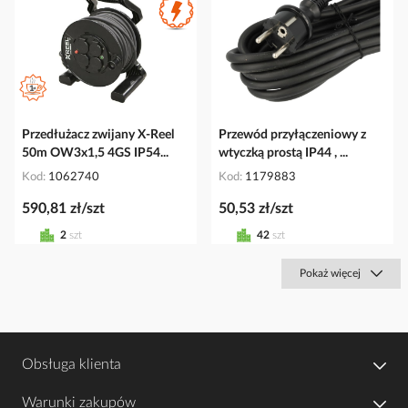
Przedłużacz zwijany X-Reel
Przewód przyłączeniowy z
50m OW3x1,5 4GS IP54...
wtyczką prostą IP44 , ...
Kod
1062740
Kod
1179883
590,81 zł/szt
50,53 zł/szt
2
szt
42
szt
Pokaż więcej
Obsługa klienta
Warunki zakupów