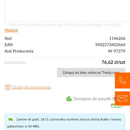
Przejdź
Rzeczywisty produkt może się różnić od pokazanego na zdjęciu
na
Plastrol
początek
Kod
1146266
galerii
EAN
5902273402664
Kod Producenta
W-97279
76,62 zł/szt
Cena brutto
Zaloguj się żeby zobaczyć Twoją cenę
Dodaj do porównania
Dostępne do wysyłki
15
szt
Zamów do godz. 16:11 a przesyłkę wyślemy jeszcze dzisiaj (kable i towary
gabarytowe w 24-48h).