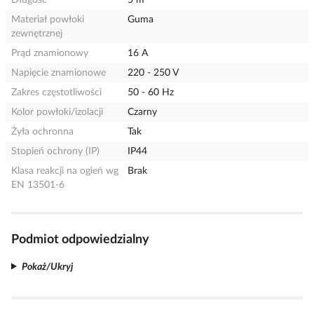
Długość
5 m
Materiał powłoki
Guma
zewnętrznej
Prąd znamionowy
16 A
Napięcie znamionowe
220 - 250 V
Zakres częstotliwości
50 - 60 Hz
Kolor powłoki/izolacji
Czarny
Żyła ochronna
Tak
Stopień ochrony (IP)
IP44
Klasa reakcji na ogień wg
Brak
EN 13501-6
Podmiot odpowiedzialny
Pokaż/Ukryj