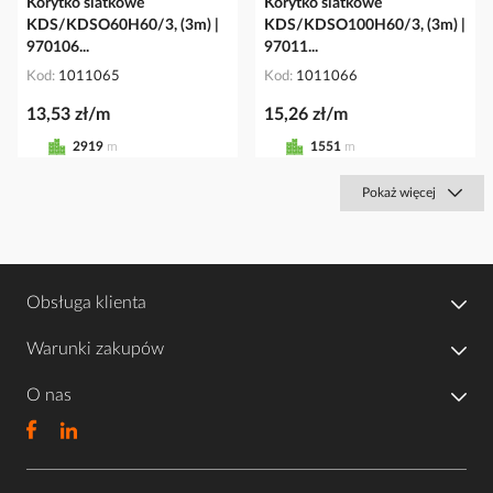
Korytko siatkowe
Korytko siatkowe
KDS/KDSO60H60/3, (3m) |
KDS/KDSO100H60/3, (3m) |
970106...
97011...
Kod
1011065
Kod
1011066
13,53 zł/m
15,26 zł/m
2919
m
1551
m
Pokaż więcej
Obsługa klienta
Warunki zakupów
O nas