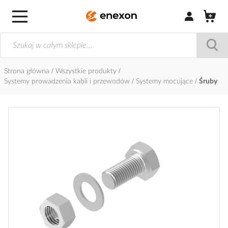
Zaloguj się / Z
Strona główna
Wszystkie produkty
Systemy prowadzenia kabli i przewodów
Systemy mocujące
Śruby
Przejdź
na
koniec
galerii