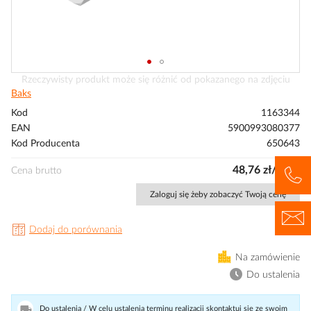
Przejdź
Rzeczywisty produkt może się różnić od pokazanego na zdjęciu
na
Baks
początek
Kod
1163344
galerii
EAN
5900993080377
Kod Producenta
650643
48,76 zł/opak
Cena brutto
Zaloguj się żeby zobaczyć Twoją cenę
Dodaj do porównania
Na zamówienie
Do ustalenia
Do ustalenia / W celu ustalenia terminu realizacji skontaktuj się ze swoim