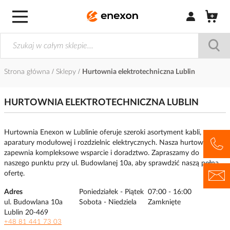
Zaloguj się / Z
Strona główna
Sklepy
Hurtownia elektrotechniczna Lublin
HURTOWNIA ELEKTROTECHNICZNA LUBLIN
Hurtownia Enexon w Lublinie oferuje szeroki asortyment kabli,
aparatury modułowej i rozdzielnic elektrycznych. Nasza hurtownia
zapewnia kompleksowe wsparcie i doradztwo. Zapraszamy do
naszego punktu przy ul. Budowlanej 10a, aby sprawdzić naszą pełną
ofertę.
Adres
Poniedziałek - Piątek
07:00 - 16:00
ul. Budowlana 10a
Sobota - Niedziela
Zamknięte
Lublin 20-469
+48 81 441 73 03