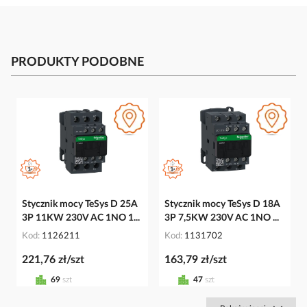
PRODUKTY PODOBNE
Stycznik mocy TeSys D 25A
Stycznik mocy TeSys D 18A
3P 11KW 230V AC 1NO 1...
3P 7,5KW 230V AC 1NO ...
Kod
1126211
Kod
1131702
221,76 zł/szt
163,79 zł/szt
69
szt
47
szt