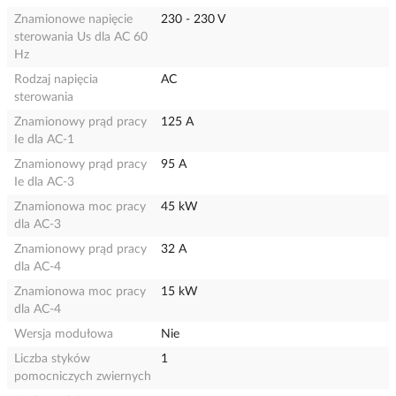
Znamionowe napięcie
230 - 230 V
sterowania Us dla AC 60
Hz
Rodzaj napięcia
AC
sterowania
Znamionowy prąd pracy
125 A
Ie dla AC-1
Znamionowy prąd pracy
95 A
Ie dla AC-3
Znamionowa moc pracy
45 kW
dla AC-3
Znamionowy prąd pracy
32 A
dla AC-4
Znamionowa moc pracy
15 kW
dla AC-4
Wersja modułowa
Nie
Liczba styków
1
pomocniczych zwiernych