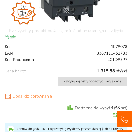
Przejdź
Rzeczywisty produkt może się różnić od pokazanego na zdjęciu
na
początek
Kod
1079078
galerii
EAN
3389110451733
Kod Producenta
LC1D95P7
1 315,58 zł/szt
Cena brutto
Zaloguj się żeby zobaczyć Twoją cenę
Dodaj do porównania
Dostępne do wysyłki
56
szt
Zamów do godz. 16:11 a przesyłkę wyślemy jeszcze dzisiaj (kable i towary