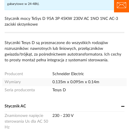
gabarytowe w 24-48h).
Stycznik mocy TeSys D 95A 3P 45KW 230V AC 1NO 1NC AC-3
zaciski skrzynkowe
Styczniki Tesys D są przeznaczone do wszystkich rodzajów
rozruszników: nawrotnych lub liniowych, przełączników
gwiazda/trójkąt, za pośrednictwem autotransformatora. Ich cechy
to prosty montaż pełna integracja z systemami sterowania.
Producent
Schneider Electric
Wymiary
0.135m x 0.095m x 0.14m
Seria producenta
Tesys D
Stycznik AC
Znamionowe napięcie
230 - 230 V
sterowania Us dla AC 50
Hz