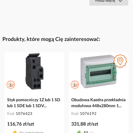
Pokaż więcej
Produkty, które mogą Cię zainteresować:
Styk pomocniczy 1Z lub 1 SD
Obudowa Kaedra przekładnia
lub 1 SDE lub 1 SDV...
modułowa 448x280mm 1...
Kod
1076423
Kod
1076192
116,76 zł/szt
331,88 zł/szt
Na zamówienie
53
szt