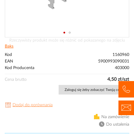
Przejdź
Rzeczywisty produkt może się różnić od pokazanego na zdjęciu
na
Baks
początek
Kod
1160960
galerii
EAN
5900993090031
Kod Producenta
403000
4,50 zł/szt
Cena brutto
Zaloguj się żeby zobaczyć Twoją cenę
Dodaj do porównania
Na zamówienie
Do ustalenia