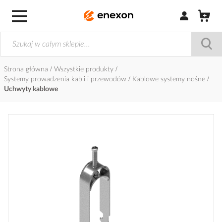
Zaloguj się / Z
Strona główna
Wszystkie produkty
Systemy prowadzenia kabli i przewodów
Kablowe systemy nośne
Uchwyty kablowe
Przejdź
na
koniec
galerii