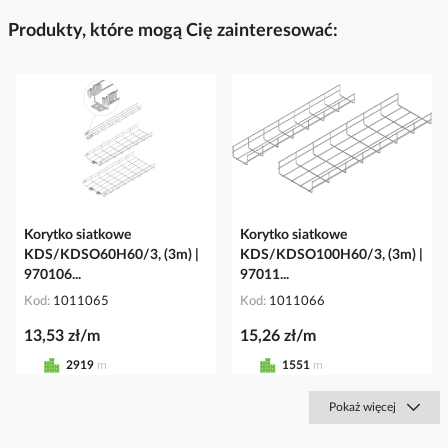
Produkty, które mogą Cię zainteresować:
Korytko siatkowe
Korytko siatkowe
KDS/KDSO60H60/3, (3m) |
KDS/KDSO100H60/3, (3m) |
970106...
97011...
Kod
1011065
Kod
1011066
13,53 zł/m
15,26 zł/m
2919
m
1551
m
Pokaż więcej