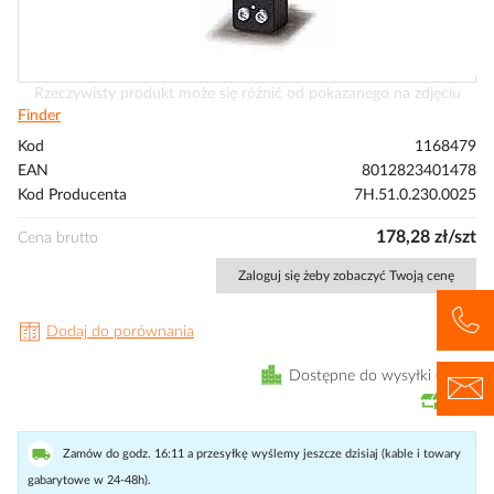
Przejdź
Rzeczywisty produkt może się różnić od pokazanego na zdjęciu
na
Finder
początek
Kod
1168479
galerii
EAN
8012823401478
Kod Producenta
7H.51.0.230.0025
178,28 zł/szt
Cena brutto
Zaloguj się żeby zobaczyć Twoją cenę
Dodaj do porównania
Dostępne do wysyłki
3
szt
Zamów do godz. 16:11 a przesyłkę wyślemy jeszcze dzisiaj (kable i towary
gabarytowe w 24-48h).