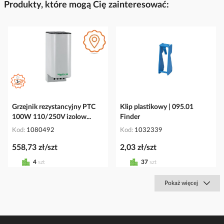
Produkty, które mogą Cię zainteresować:
Grzejnik rezystancyjny PTC
Klip plastikowy | 095.01
100W 110/250V izolow...
Finder
Kod
1080492
Kod
1032339
558,73 zł/szt
2,03 zł/szt
4
szt
37
szt
Pokaż więcej