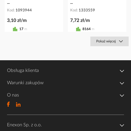
...
...
Kod
1093944
Kod
1333559
3,10 zł/m
7,72 zł/m
17
m
8164
m
Pokaż więcej
Obsługa klienta
Warunki zakupów
O nas
Enexon Sp. z o.o.