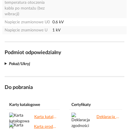
temperatura otoczenia
kabla po montażu (bez
wibracji)
Napięcie znamionowe U0
0.6 kV
Napięcie znamionowe U
1 kV
Podmiot odpowiedzialny
Pokaż/Ukryj
Do pobrania
Karty katalogowe
Certyfikaty
Karta katalogowa PL.pdf
Deklaracja zgodności CE.pdf
Karta produktu.pdf