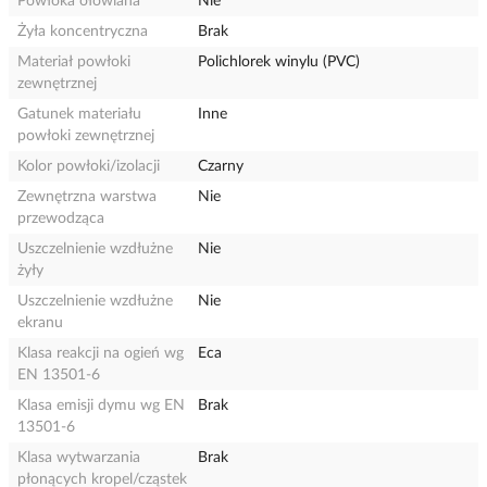
Powłoka ołowiana
Nie
Żyła koncentryczna
Brak
Materiał powłoki
Polichlorek winylu (PVC)
zewnętrznej
Gatunek materiału
Inne
powłoki zewnętrznej
Kolor powłoki/izolacji
Czarny
Zewnętrzna warstwa
Nie
przewodząca
Uszczelnienie wzdłużne
Nie
żyły
Uszczelnienie wzdłużne
Nie
ekranu
Klasa reakcji na ogień wg
Eca
EN 13501-6
Klasa emisji dymu wg EN
Brak
13501-6
Klasa wytwarzania
Brak
płonących kropel/cząstek