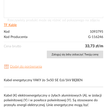
Przejdź
Rzeczywisty produkt może się różnić od pokazanego na zdjęciu
na
TF Kable
początek
Kod
1093795
galerii
Kod Producenta
G-116246
33,73 zł/m
Cena brutto
Zaloguj się żeby zobaczyć Twoją cenę
Dodaj do porównania
Kabel energetyczny YAKY żo 5x50 SE 0,6/1kV BĘBEN
Kabel (K) elektroenergetyczny o żyłach aluminiowych (A), w izolacji
polwinitowej (Y) i w powłoce polwinitowej (Y). Są stosowane do
przesyłu energii elektrycznej. Linie energetyczne mogą być