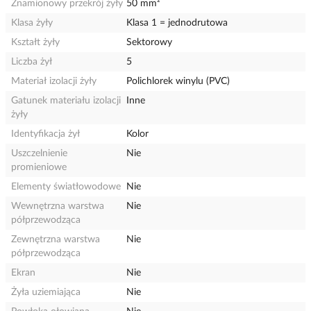
Znamionowy przekrój żyły
50 mm²
Klasa żyły
Klasa 1 = jednodrutowa
Kształt żyły
Sektorowy
Liczba żył
5
Materiał izolacji żyły
Polichlorek winylu (PVC)
Gatunek materiału izolacji
Inne
żyły
Identyfikacja żył
Kolor
Uszczelnienie
Nie
promieniowe
Elementy światłowodowe
Nie
Wewnętrzna warstwa
Nie
półprzewodząca
Zewnętrzna warstwa
Nie
półprzewodząca
Ekran
Nie
Żyła uziemiająca
Nie