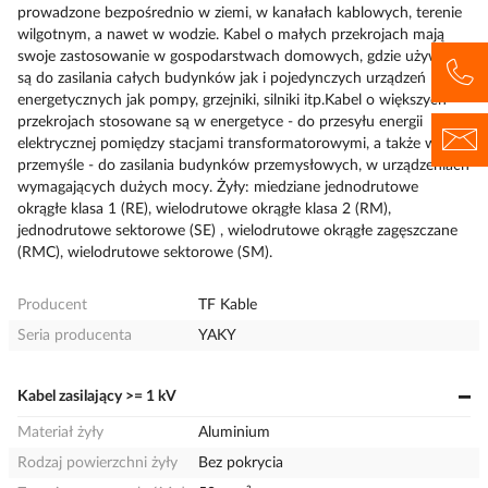
prowadzone bezpośrednio w ziemi, w kanałach kablowych, terenie
wilgotnym, a nawet w wodzie. Kabel o małych przekrojach mają
swoje zastosowanie w gospodarstwach domowych, gdzie używane
są do zasilania całych budynków jak i pojedynczych urządzeń
energetycznych jak pompy, grzejniki, silniki itp.Kabel o większych
przekrojach stosowane są w energetyce - do przesyłu energii
elektrycznej pomiędzy stacjami transformatorowymi, a także w
przemyśle - do zasilania budynków przemysłowych, w urządzeniach
wymagających dużych mocy. Żyły: miedziane jednodrutowe
okrągłe klasa 1 (RE), wielodrutowe okrągłe klasa 2 (RM),
jednodrutowe sektorowe (SE) , wielodrutowe okrągłe zagęszczane
(RMC), wielodrutowe sektorowe (SM).
Producent
TF Kable
Seria producenta
YAKY
Kabel zasilający >= 1 kV
Materiał żyły
Aluminium
Rodzaj powierzchni żyły
Bez pokrycia