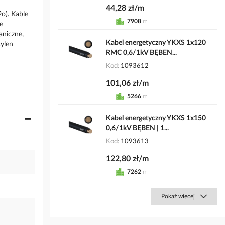
44,28 zł/m
żo). Kable
7908
m
e
aniczne,
Kabel energetyczny YKXS 1x120
tylen
RMC 0,6/1kV BĘBEN...
Kod
1093612
101,06 zł/m
5266
m
Kabel energetyczny YKXS 1x150
0,6/1kV BĘBEN | 1...
Kod
1093613
122,80 zł/m
7262
m
Pokaż więcej