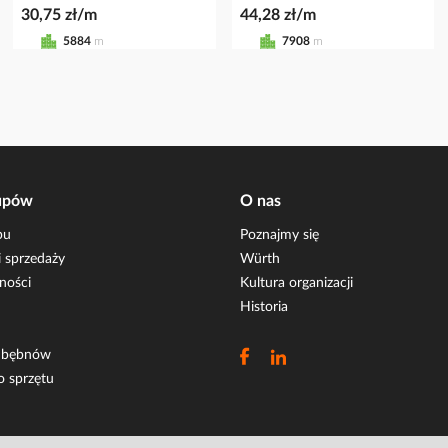
30,75 zł/m
44,28 zł/m
5884
m
7908
m
upów
O nas
pu
Poznajmy się
 sprzedaży
Würth
ności
Kultura organizacji
Historia
i bębnów
o sprzętu