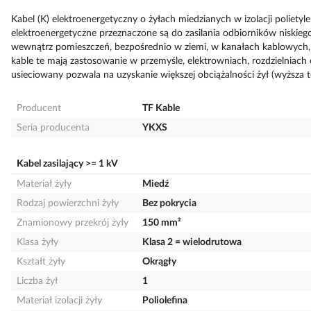
Kabel (K) elektroenergetyczny o żyłach miedzianych w izolacji polietyl
elektroenergetyczne przeznaczone są do zasilania odbiorników niskieg
wewnątrz pomieszczeń, bezpośrednio w ziemi, w kanałach kablowych,
kable te mają zastosowanie w przemyśle, elektrowniach, rozdzielniach o
usieciowany pozwala na uzyskanie większej obciążalności żył (wyższa 
Producent
TF Kable
Seria producenta
YKXS
Kabel zasilający >= 1 kV
Materiał żyły
Miedź
Rodzaj powierzchni żyły
Bez pokrycia
Znamionowy przekrój żyły
150 mm²
Klasa żyły
Klasa 2 = wielodrutowa
Kształt żyły
Okrągły
Liczba żył
1
Materiał izolacji żyły
Poliolefina