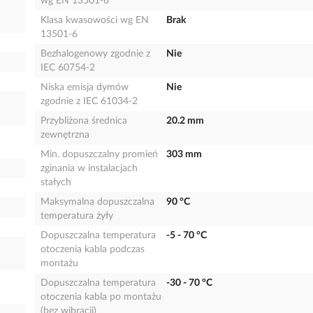
wg EN 13501-6
Klasa kwasowości wg EN
Brak
13501-6
Bezhalogenowy zgodnie z
Nie
IEC 60754-2
Niska emisja dymów
Nie
zgodnie z IEC 61034-2
Przybliżona średnica
20.2 mm
zewnętrzna
Min. dopuszczalny promień
303 mm
zginania w instalacjach
stałych
Maksymalna dopuszczalna
90 °C
temperatura żyły
Dopuszczalna temperatura
-5 - 70 °C
otoczenia kabla podczas
montażu
Dopuszczalna temperatura
-30 - 70 °C
otoczenia kabla po montażu
(bez wibracji)