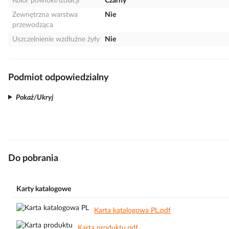
Kolor powłoki/izolacji
Czarny
Zewnętrzna warstwa
Nie
przewodząca
Uszczelnienie wzdłużne żyły
Nie
Podmiot odpowiedzialny
Pokaż/Ukryj
Do pobrania
Karty katalogowe
Karta katalogowa PL.pdf
Karta produktu.pdf