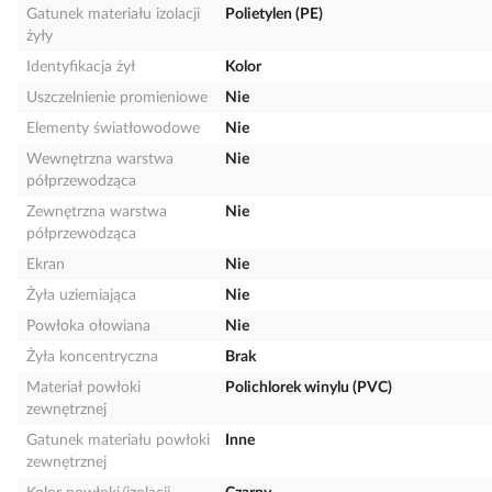
Gatunek materiału izolacji
Polietylen (PE)
żyły
Identyfikacja żył
Kolor
Uszczelnienie promieniowe
Nie
Elementy światłowodowe
Nie
Wewnętrzna warstwa
Nie
półprzewodząca
Zewnętrzna warstwa
Nie
półprzewodząca
Ekran
Nie
Żyła uziemiająca
Nie
Powłoka ołowiana
Nie
Żyła koncentryczna
Brak
Materiał powłoki
Polichlorek winylu (PVC)
zewnętrznej
Gatunek materiału powłoki
Inne
zewnętrznej