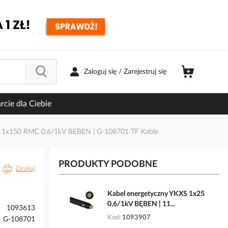
Zaloguj się / Zarejestruj się
cie dla Ciebie
S 1x150 RMC 0,6/1kV BĘBEN | G-108701 TF Kable
PRODUKTY PODOBNE
Drukuj
Kabel energetyczny YKXS 1x25
0,6/1kV BĘBEN | 11...
1093613
Kod
1093907
G-108701