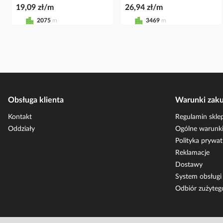
19,09 zł/m
26,94 zł/m
2075
m
3469
m
Obsługa klienta
Warunki zak
Kontakt
Regulamin skle
Oddziały
Ogólne warunki
Polityka prywat
Reklamacje
Dostawy
System obsług
Odbiór zużyteg