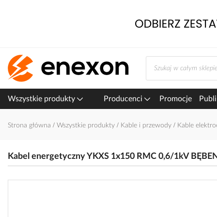
Przejdź
do
treści
Wszystkie produkty
Producenci
Promocje
Publi
Strona główna
Wszystkie produkty
Kable i przewody
Kable elektr
Kabel energetyczny YKXS 1x150 RMC 0,6/1kV BĘBEN 
Przejdź
na
koniec
galerii