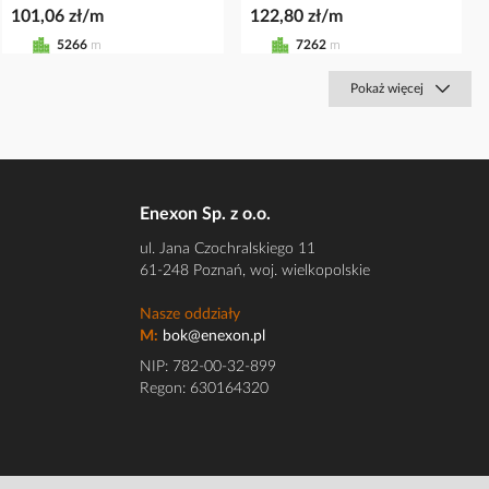
101,06 zł/m
122,80 zł/m
5266
m
7262
m
Pokaż więcej
Enexon Sp. z o.o.
ul. Jana Czochralskiego 11
61-248 Poznań, woj. wielkopolskie
Nasze oddziały
M:
bok@enexon.pl
NIP: 782-00-32-899
Regon: 630164320