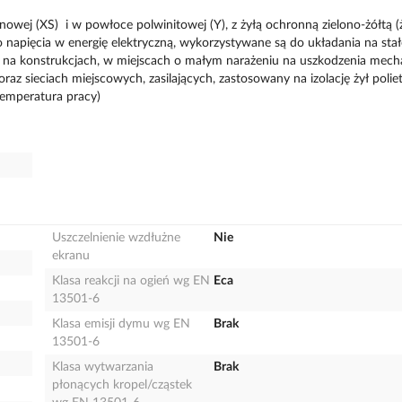
enowej (XS) i w powłoce polwinitowej (Y), z żyłą ochronną zielono-żółtą (
o napięcia w energię elektryczną, wykorzystywane są do układania na stał
 na konstrukcjach, w miejscach o małym narażeniu na uszkodzenia mech
raz sieciach miejscowych, zasilających, zastosowany na izolację żył polie
temperatura pracy)
Uszczelnienie wzdłużne
Nie
ekranu
Klasa reakcji na ogień wg EN
Eca
13501-6
Klasa emisji dymu wg EN
Brak
13501-6
Klasa wytwarzania
Brak
płonących kropel/cząstek