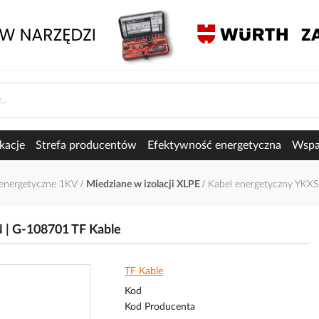
kacje
Strefa producentów
Efektywność energetyczna
Wspar
oenergetyczne 1KV
Miedziane w izolacji XLPE
Kabel energetyczny YKX
| G-108701 TF Kable
TF Kable
Kod
Kod Producenta