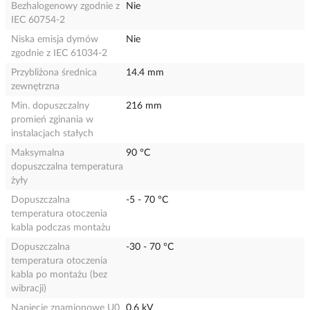
Bezhalogenowy zgodnie z
Nie
IEC 60754-2
Niska emisja dymów
Nie
zgodnie z IEC 61034-2
Przybliżona średnica
14.4 mm
zewnętrzna
Min. dopuszczalny
216 mm
promień zginania w
instalacjach stałych
Maksymalna
90 °C
dopuszczalna temperatura
żyły
Dopuszczalna
-5 - 70 °C
temperatura otoczenia
kabla podczas montażu
Dopuszczalna
-30 - 70 °C
temperatura otoczenia
kabla po montażu (bez
wibracji)
Napięcie znamionowe U0
0.6 kV