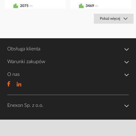
2075
m
3469
m
Pokaż więcej
Obsługa klienta
Warunki zakupów
O nas
Enexon Sp. z o.o.