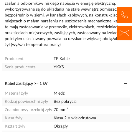
zasilania odbiorników niskiego napięcia w energię elektryczną,
wykorzystywane są do układania na stałe wewnątrz pomieszczeń,
bezpośrednio w ziemi, w kanałach kablowych, na konstrukcjach, w
miejscach o małym narażeniu na uszkodzenia mechaniczne, kable
te mają zastosowanie w przemyśle, elektrowniach, rozdzielniach
oraz sieciach miejscowych, zasilających, zastosowany na izolację żył
polietylen usieciowany pozwala na uzyskanie większej obciążalności
żył (wyższa temperatura pracy)
Producent
TF Kable
Seria producenta
YKXS
Kabel zasilający >= 1 kV
Materiał żyły
Miedź
Rodzaj powierzchni żyły
Bez pokrycia
Znamionowy przekrój żyły
70 mm²
Klasa żyły
Klasa 2 = wielodrutowa
Kształt żyły
Okrągły