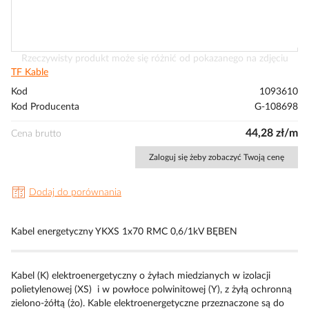
Przejdź
Rzeczywisty produkt może się różnić od pokazanego na zdjęciu
na
TF Kable
początek
Kod
1093610
galerii
Kod Producenta
G-108698
44,28 zł/m
Cena brutto
Zaloguj się żeby zobaczyć Twoją cenę
Dodaj do porównania
Kabel energetyczny YKXS 1x70 RMC 0,6/1kV BĘBEN
Kabel (K) elektroenergetyczny o żyłach miedzianych w izolacji
polietylenowej (XS) i w powłoce polwinitowej (Y), z żyłą ochronną
zielono-żółtą (żo). Kable elektroenergetyczne przeznaczone są do