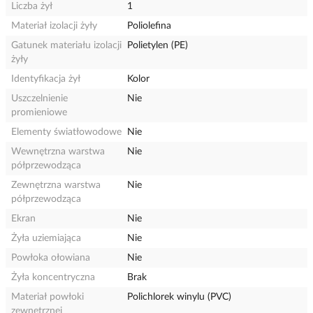
Liczba żył
1
Materiał izolacji żyły
Poliolefina
Gatunek materiału izolacji
Polietylen (PE)
żyły
Identyfikacja żył
Kolor
Uszczelnienie
Nie
promieniowe
Elementy światłowodowe
Nie
Wewnętrzna warstwa
Nie
półprzewodząca
Zewnętrzna warstwa
Nie
półprzewodząca
Ekran
Nie
Żyła uziemiająca
Nie
Powłoka ołowiana
Nie
Żyła koncentryczna
Brak
Materiał powłoki
Polichlorek winylu (PVC)
zewnętrznej