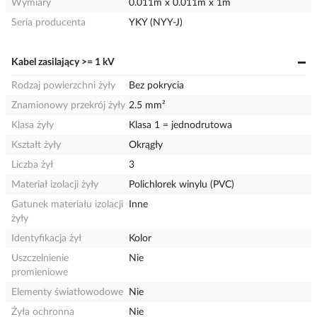
Wymiary
0.011m x 0.011m x 1m
Seria producenta
YKY (NYY-J)
Kabel zasilający >= 1 kV
Rodzaj powierzchni żyły
Bez pokrycia
Znamionowy przekrój żyły
2.5 mm²
Klasa żyły
Klasa 1 = jednodrutowa
Kształt żyły
Okrągły
Liczba żył
3
Materiał izolacji żyły
Polichlorek winylu (PVC)
Gatunek materiału izolacji
Inne
żyły
Identyfikacja żył
Kolor
Uszczelnienie
Nie
promieniowe
Elementy światłowodowe
Nie
Żyła ochronna
Nie