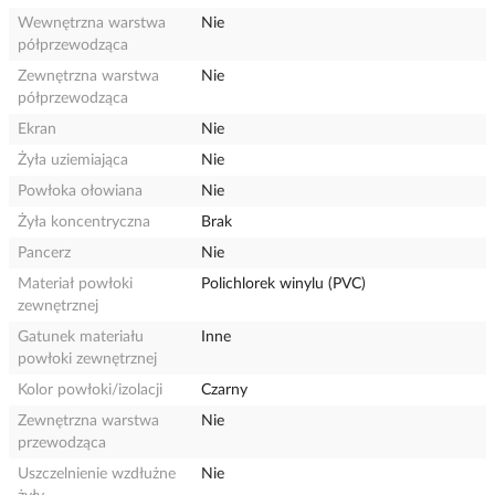
Wewnętrzna warstwa
Nie
półprzewodząca
Zewnętrzna warstwa
Nie
półprzewodząca
Ekran
Nie
Żyła uziemiająca
Nie
Powłoka ołowiana
Nie
Żyła koncentryczna
Brak
Pancerz
Nie
Materiał powłoki
Polichlorek winylu (PVC)
zewnętrznej
Gatunek materiału
Inne
powłoki zewnętrznej
Kolor powłoki/izolacji
Czarny
Zewnętrzna warstwa
Nie
przewodząca
Uszczelnienie wzdłużne
Nie