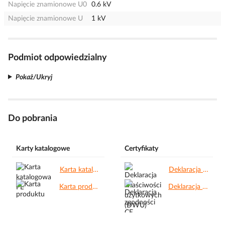
Napięcie znamionowe U0
0.6 kV
Napięcie znamionowe U
1 kV
Podmiot odpowiedzialny
Pokaż/Ukryj
Do pobrania
Karty katalogowe
Certyfikaty
Karta katalogowa PL.pdf
Deklaracja właściwości użytkowych (DWU).pdf
Karta produktu.pdf
Deklaracja zgodności CE.pdf