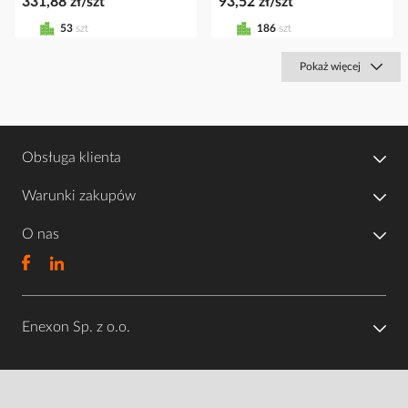
331,88 zł/szt
93,52 zł/szt
53
szt
186
szt
Pokaż więcej
Obsługa klienta
Warunki zakupów
O nas
Enexon Sp. z o.o.