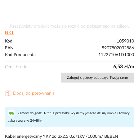
Przejdź
Rzeczywisty produkt może się różnić od pokazanego na zdjęciu
na
NKT
początek
Kod
1059010
galerii
EAN
5907802032886
Kod Producenta
112271061D1000
6,53 zł/m
Cena brutto
Zaloguj się żeby zobaczyć Twoją cenę
Dodaj do porównania
Zamów do godz. 16:11 a przesyłkę wyślemy jeszcze dzisiaj (kable i towary
gabarytowe w 24-48h).
Kabel energetyczny YKY żo 3x2,5 0,6/1kV /1000m/ BĘBEN