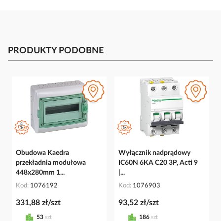
PRODUKTY PODOBNE
Obudowa Kaedra
Wyłącznik nadprądowy
przekładnia modułowa
IC60N 6KA C20 3P, Acti 9
448x280mm 1...
|...
Kod
1076192
Kod
1076903
331,88 zł/szt
93,52 zł/szt
53
szt
186
szt