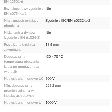
EN 13501-6
Bezhalogenowy zgodnie z
Nie
EN 60754-1/2
Nierozprzestrzeniający
Zgodnie z IEC/EN 60332-1-2
płomienia
Niska emisja dymów
Nie
(zgodnie z EN 61034-2)
Przybliżona średnica
18.6 mm
zewnętrzna
Dopuszczalna
-30 - 70 °C
temperatura otoczenia
kabla po montażu (bez
wibracji)
Napięcie znamionowe U0
600 V
Min. dopuszczalny
223.2 mm
promień zginania w
instalacjach stałych
Napięcie znamionowe U
1000 V