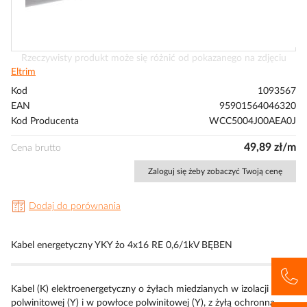
Przejdź
Rzeczywisty produkt może się różnić od pokazanego na zdjęciu
na
Eltrim
początek
Kod
1093567
galerii
EAN
95901564046320
Kod Producenta
WCC5004J00AEA0J
49,89 zł/m
Cena brutto
Zaloguj się żeby zobaczyć Twoją cenę
Dodaj do porównania
Kabel energetyczny YKY żo 4x16 RE 0,6/1kV BĘBEN
Kabel (K) elektroenergetyczny o żyłach miedzianych w izolacji
polwinitowej (Y) i w powłoce polwinitowej (Y), z żyłą ochronną