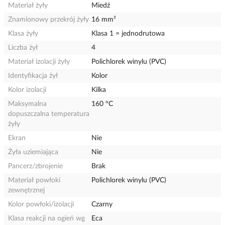
Materiał żyły
Miedź
Znamionowy przekrój żyły
16 mm²
Klasa żyły
Klasa 1 = jednodrutowa
Liczba żył
4
Materiał izolacji żyły
Polichlorek winylu (PVC)
Identyfikacja żył
Kolor
Kolor izolacji
Kilka
Maksymalna
160 °C
dopuszczalna temperatura
żyły
Ekran
Nie
Żyła uziemiająca
Nie
Pancerz/zbrojenie
Brak
Materiał powłoki
Polichlorek winylu (PVC)
zewnętrznej
Kolor powłoki/izolacji
Czarny
Klasa reakcji na ogień wg
Eca