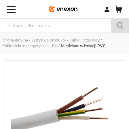
Zaloguj się / Z
Strona główna
Wszystkie produkty
Kable i przewody
Kable elektroenergetyczne 1KV
Miedziane w izolacji PVC
Przejdź
na
koniec
galerii