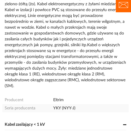
zielono-żółtą (żo). Kabel elektroenergetyczny z żyłami miedzianymi.
Kabel w izolacji i powłoce PVC są stosowane do przesyłu energii
elektrycznej. Linie energetyczne mogą być prowadzone
bezpośrednio w ziemi, w kanałach kablowych, terenie wilgotnym, a
nawet w wodzie. Kabel o małych przekrojach mają swoje
zastosowanie w gospodarstwach domowych, gdzie używane są do
zasilania całych budynków jak i pojedynczych urządzeń
energetycznych jak pompy, grzejniki, silniki itp.Kabel o większych
przekrojach stosowane są w energetyce - do przesyłu energii
elektrycznej pomiędzy stacjami transformatorowymi, a także w
przemyśle - do zasilania budynków przemysłowych, w urządzeniach
wymagających dużych mocy. Żyły: miedziane jednodrutowe
okrągłe klasa 1 (RE), wielodrutowe okrągłe klasa 2 (RM),
wielodrutowe okrągłe zagęszczane (RMC), wielodrutowe sektorowe
(SM).
Producent
Eltrim
Seria producenta
YKY (NYY-J)
Kabel zasilający < 1 kV