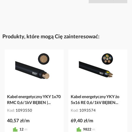
Produkty, które mogą Cię zainteresować:
Kabel energetyczny YKY 1x70
Kabel energetyczny YKY żo
RMC 0,6/1kV BĘBEN |...
5x16 RE 0,6/1kV BĘBEN...
Kod
1093550
Kod
1093574
40,57 zł/m
69,40 zł/m
12
m
9822
m