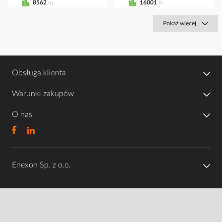
8562
m
16001
m
Pokaż więcej
Obsługa klienta
Warunki zakupów
O nas
Enexon Sp. z o.o.