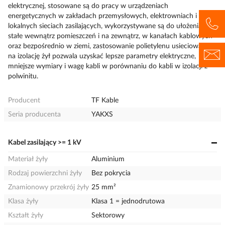
elektrycznej, stosowane są do pracy w urządzeniach
energetycznych w zakładach przemysłowych, elektrowniach i
lokalnych sieciach zasilających, wykorzystywane są do ułożenia na
stałe wewnątrz pomieszczeń i na zewnątrz, w kanałach kablowych
oraz bezpośrednio w ziemi, zastosowanie polietylenu usieciowanego
na izolację żył pozwala uzyskać lepsze parametry elektryczne,
mniejsze wymiary i wagę kabli w porównaniu do kabli w izolacji z
polwinitu.
Producent
TF Kable
Seria producenta
YAKXS
Kabel zasilający >= 1 kV
Materiał żyły
Aluminium
Rodzaj powierzchni żyły
Bez pokrycia
Znamionowy przekrój żyły
25 mm²
Klasa żyły
Klasa 1 = jednodrutowa
Kształt żyły
Sektorowy