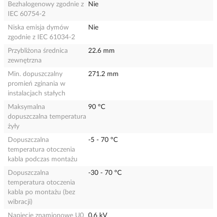
Bezhalogenowy zgodnie z
Nie
IEC 60754-2
Niska emisja dymów
Nie
zgodnie z IEC 61034-2
Przybliżona średnica
22.6 mm
zewnętrzna
Min. dopuszczalny
271.2 mm
promień zginania w
instalacjach stałych
Maksymalna
90 °C
dopuszczalna temperatura
żyły
Dopuszczalna
-5 - 70 °C
temperatura otoczenia
kabla podczas montażu
Dopuszczalna
-30 - 70 °C
temperatura otoczenia
kabla po montażu (bez
wibracji)
Napięcie znamionowe U0
0.6 kV