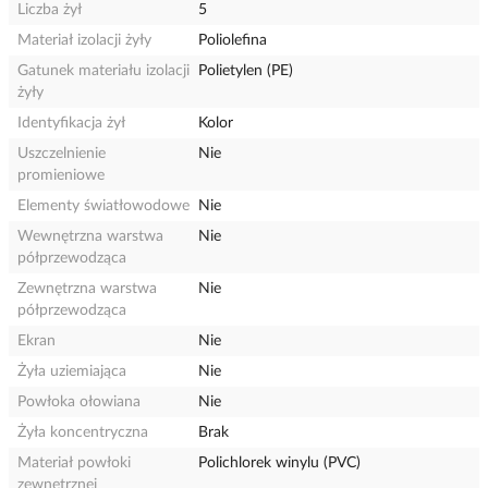
Liczba żył
5
Materiał izolacji żyły
Poliolefina
Gatunek materiału izolacji
Polietylen (PE)
żyły
Identyfikacja żył
Kolor
Uszczelnienie
Nie
promieniowe
Elementy światłowodowe
Nie
Wewnętrzna warstwa
Nie
półprzewodząca
Zewnętrzna warstwa
Nie
półprzewodząca
Ekran
Nie
Żyła uziemiająca
Nie
Powłoka ołowiana
Nie
Żyła koncentryczna
Brak
Materiał powłoki
Polichlorek winylu (PVC)
zewnętrznej