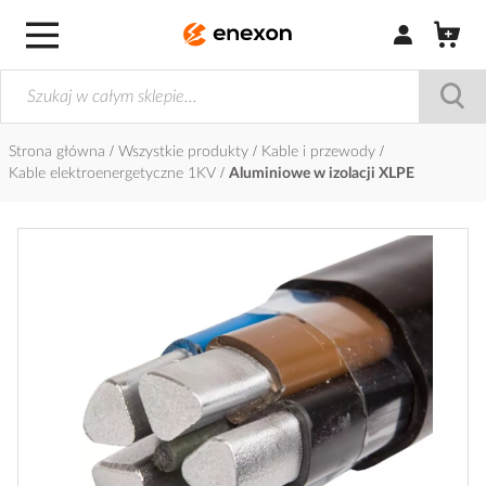
Zaloguj się / Z
Strona główna
Wszystkie produkty
Kable i przewody
Kable elektroenergetyczne 1KV
Aluminiowe w izolacji XLPE
Przejdź
na
koniec
galerii