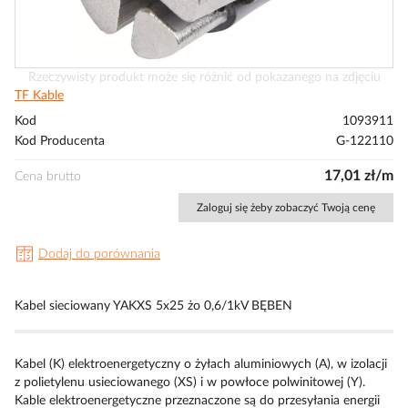
Przejdź
Rzeczywisty produkt może się różnić od pokazanego na zdjęciu
na
TF Kable
początek
Kod
1093911
galerii
Kod Producenta
G-122110
17,01 zł/m
Cena brutto
Zaloguj się żeby zobaczyć Twoją cenę
Dodaj do porównania
Kabel sieciowany YAKXS 5x25 żo 0,6/1kV BĘBEN
Kabel (K) elektroenergetyczny o żyłach aluminiowych (A), w izolacji
z polietylenu usieciowanego (XS) i w powłoce polwinitowej (Y).
Kable elektroenergetyczne przeznaczone są do przesyłania energii