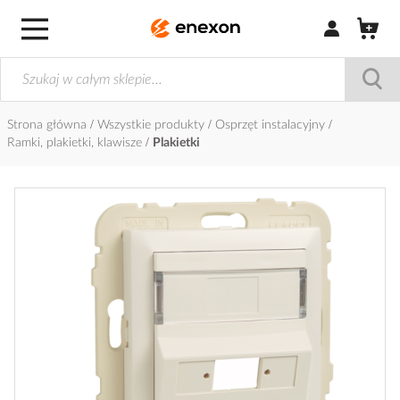
Zaloguj się / Z
Strona główna
Wszystkie produkty
Osprzęt instalacyjny
Ramki, plakietki, klawisze
Plakietki
Przejdź
na
koniec
galerii