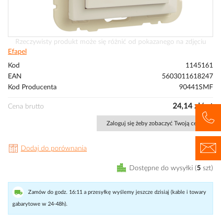
Przejdź
Rzeczywisty produkt może się różnić od pokazanego na zdjęciu
na
Efapel
początek
Kod
1145161
galerii
EAN
5603011618247
Kod Producenta
90441SMF
24,14 zł/szt
Cena brutto
Zaloguj się żeby zobaczyć Twoją cenę
Dodaj do porównania
Dostępne do wysyłki
5
szt
Zamów do godz. 16:11 a przesyłkę wyślemy jeszcze dzisiaj (kable i towary
gabarytowe w 24-48h).