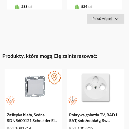
233
szt
524
szt
Pokaż więcej
Produkty, które mogą Cię zainteresować:
Zaślepka biała, Sedna |
Pokrywa gniazda TV, RAD i
SDN5600121 Schneider El...
SAT, śnieżnobiały, Sw...
Kod
1081714
Kod
1003219