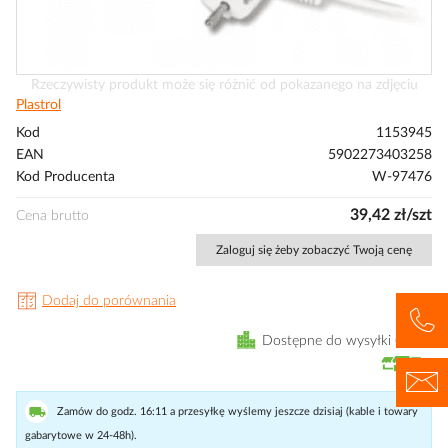
Przejdź
Rzeczywisty produkt może się różnić od pokazanego na zdjęciu
na
Plastrol
początek
Kod
1153945
galerii
EAN
5902273403258
Kod Producenta
W-97476
39,42 zł/szt
Cena brutto
Zaloguj się żeby zobaczyć Twoją cenę
Dodaj do porównania
Dostępne do wysyłki
4
szt
Zamów do godz. 16:11 a przesyłkę wyślemy jeszcze dzisiaj (kable i towary
gabarytowe w 24-48h).