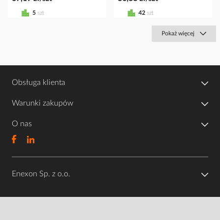
5
szt
42
szt
Pokaż więcej
Obsługa klienta
Warunki zakupów
O nas
Enexon Sp. z o.o.