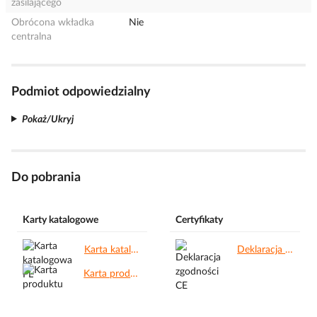
zasilającego
Obrócona wkładka
Nie
centralna
Podmiot odpowiedzialny
Pokaż/Ukryj
Do pobrania
Karty katalogowe
Certyfikaty
Karta katalogowa PL.pdf
Deklaracja zgodności CE.pdf
Karta produktu.pdf