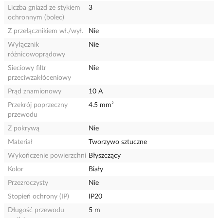
Liczba gniazd ze stykiem
3
ochronnym (bolec)
Z przełącznikiem wł./wył.
Nie
Wyłącznik
Nie
różnicowoprądowy
Sieciowy filtr
Nie
przeciwzakłóceniowy
Prąd znamionowy
10 A
Przekrój poprzeczny
4.5 mm²
przewodu
Z pokrywą
Nie
Materiał
Tworzywo sztuczne
Wykończenie powierzchni
Błyszczący
Kolor
Biały
Przezroczysty
Nie
Stopień ochrony (IP)
IP20
Długość przewodu
5 m