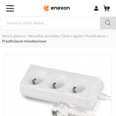
Zaloguj się / Z
Strona główna
Wszystkie produkty
Dom i ogród
Przedłużacze
Przedłużacze mieszkaniowe
Przejdź
na
koniec
galerii