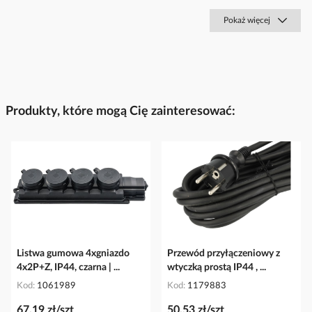
Pokaż więcej
Produkty, które mogą Cię zainteresować:
Listwa gumowa 4xgniazdo
Przewód przyłączeniowy z
4x2P+Z, IP44, czarna | ...
wtyczką prostą IP44 , ...
Kod
1061989
Kod
1179883
67,19 zł/szt
50,53 zł/szt