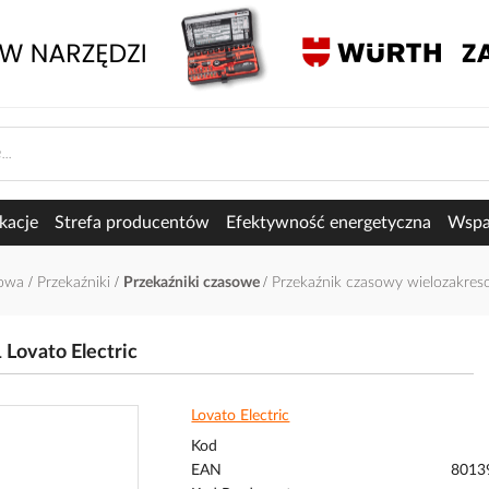
kacje
Strefa producentów
Efektywność energetyczna
Wspar
łowa
Przekaźniki
Przekaźniki czasowe
Przekaźnik czasowy wielozakreso
Lovato Electric
Lovato Electric
Kod
EAN
8013