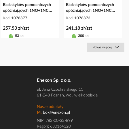
Blok styków pomocniczych
Blok styków pomocniczych
opóźniających 1NO+1NC ...
opóźniających 1NO+1NC ...
Kod
1078877
Kod
1078873
257,53 zł/szt
241,18 zł/szt
53
szt
200
szt
Pokaż więcej
Enexon Sp. z o.o.
ul. Jana Czochralskiego 11
61-248 Poznań, woj. wielkopolskie
Nasze oddziały
M:
bok@enexon.pl
NIP: 782-00-32-899
Regon: 630164320