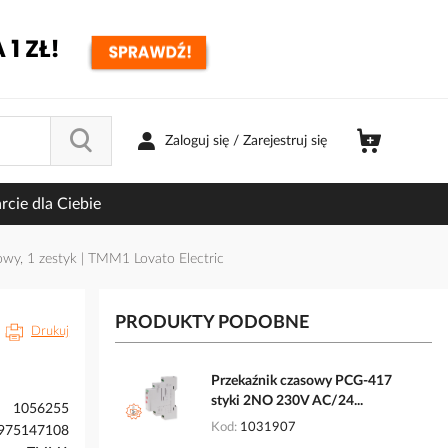
Zaloguj się / Zarejestruj się
cie dla Ciebie
wy, 1 zestyk | TMM1 Lovato Electric
PRODUKTY PODOBNE
Drukuj
Przekaźnik czasowy PCG-417
styki 2NO 230V AC/24...
1056255
Kod
1031907
975147108