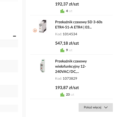
192,37 zł/szt
4
szt
Przekaźnik czasowy SD 3-60s
ETR4-51-A ETR4 | 03...
Kod
1014534
547,18 zł/szt
9
szt
Przekaźnik czasowy
wielofunkcyjny 12-
240VAC/DC,...
Kod
1073829
193,87 zł/szt
23
szt
Pokaż więcej