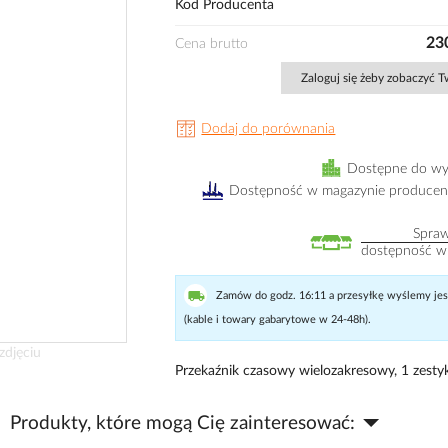
Kod Producenta
230
Cena brutto
Zaloguj się żeby zobaczyć 
Dodaj do porównania
Dostępne do wy
Dostępność w magazynie producen
Spra
dostępność w
Zamów do godz. 16:11 a przesyłkę wyślemy jesz
(kable i towary gabarytowe w 24-48h).
zdjęciu
Przekaźnik czasowy wielozakresowy, 1 zesty
Produkty, które mogą Cię zainteresować: