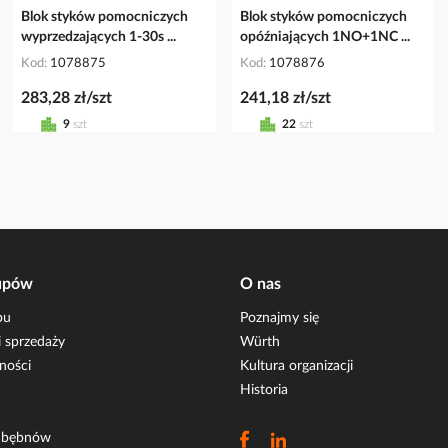
Blok styków pomocniczych
Blok styków pomocniczych
wyprzedzających 1-30s ...
opóźniających 1NO+1NC ...
Kod
1078875
Kod
1078876
283,28 zł/szt
241,18 zł/szt
9
szt
22
szt
upów
O nas
pu
Poznajmy się
 sprzedaży
Würth
ności
Kultura organizacji
Historia
i bębnów