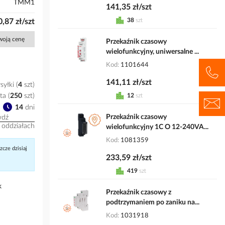
TMM1
141,35 zł/szt
38
szt
,87 zł/szt
Twoją cenę
Przekaźnik czasowy
wielofunkcyjny, uniwersalne ...
Kod
1101644
141,11 zł/szt
syłki
4
szt
12
szt
ta
(
250
szt
)
14
dni
Przekaźnik czasowy
wdź
 oddziałach
wielofunkcyjny 1C O 12-240VA...
Kod
1081359
cze dzisiaj
233,59 zł/szt
419
szt
k
Przekaźnik czasowy z
podtrzymaniem po zaniku na...
Kod
1031918