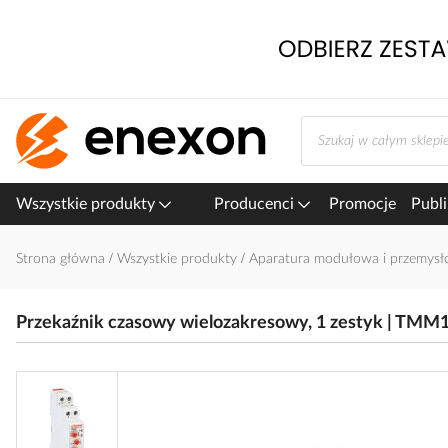
Przejdź
do
treści
Wszystkie produkty
Producenci
Promocje
Publi
Strona główna
Wszystkie produkty
Aparatura modułowa i przemys
Przekaźnik czasowy wielozakresowy, 1 zestyk | TMM1 
Przejdź
na
koniec
galerii