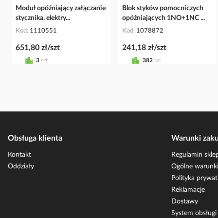
Moduł opóźniający załączanie
Blok styków pomocniczych
stycznika, elektry...
opóźniających 1NO+1NC ...
Kod
1110551
Kod
1078872
651,80 zł/szt
241,18 zł/szt
3
szt
382
szt
Obsługa klienta
Warunki zak
Kontakt
Regulamin skle
Oddziały
Ogólne warunki
Polityka prywat
Reklamacje
Dostawy
System obsług