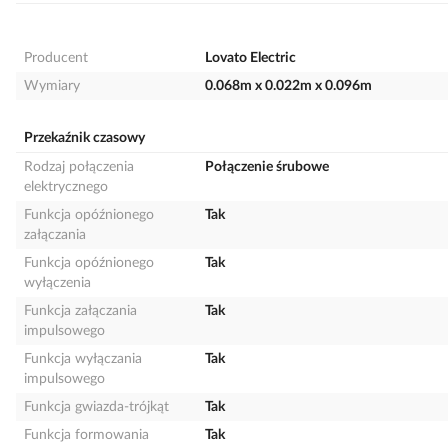
Producent
Lovato Electric
Wymiary
0.068m x 0.022m x 0.096m
Przekaźnik czasowy
Rodzaj połączenia
Połączenie śrubowe
elektrycznego
Funkcja opóźnionego
Tak
załączania
Funkcja opóźnionego
Tak
wyłączenia
Funkcja załączania
Tak
impulsowego
Funkcja wyłączania
Tak
impulsowego
Funkcja gwiazda-trójkąt
Tak
Funkcja formowania
Tak