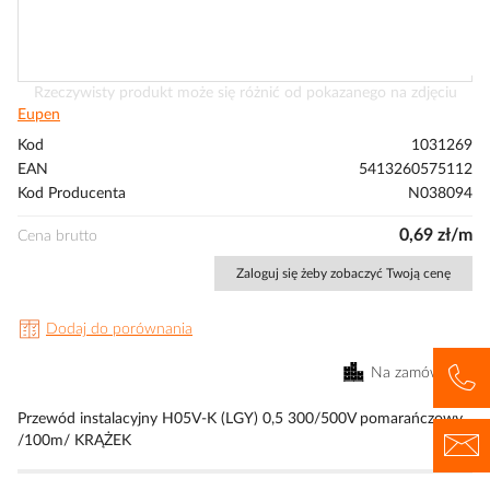
Przejdź
Rzeczywisty produkt może się różnić od pokazanego na zdjęciu
na
Eupen
początek
Kod
1031269
galerii
EAN
5413260575112
Kod Producenta
N038094
0,69 zł/m
Cena brutto
Zaloguj się żeby zobaczyć Twoją cenę
Dodaj do porównania
Na zamówienie
Przewód instalacyjny H05V-K (LGY) 0,5 300/500V pomarańczowy
/100m/ KRĄŻEK