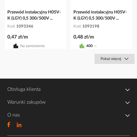
Przewód instalacyjny H05V-
Przewód instalacyjny H05V-
K (LGY) 0,5 300/500V ...
K (LGY) 0,5 300/500V ...
Kod
1093346
Kod
1093198
0,47 zł/m
0,48 zł/m
Na zamówienie
400
m
Pokaż więcej
Obsługa klienta
Warunki zakupów
O nas