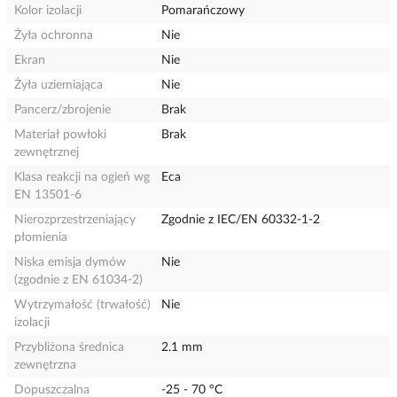
Kolor izolacji
Pomarańczowy
Żyła ochronna
Nie
Ekran
Nie
Żyła uziemiająca
Nie
Pancerz/zbrojenie
Brak
Materiał powłoki
Brak
zewnętrznej
Klasa reakcji na ogień wg
Eca
EN 13501-6
Nierozprzestrzeniający
Zgodnie z IEC/EN 60332-1-2
płomienia
Niska emisja dymów
Nie
(zgodnie z EN 61034-2)
Wytrzymałość (trwałość)
Nie
izolacji
Przybliżona średnica
2.1 mm
zewnętrzna
Dopuszczalna
-25 - 70 °C