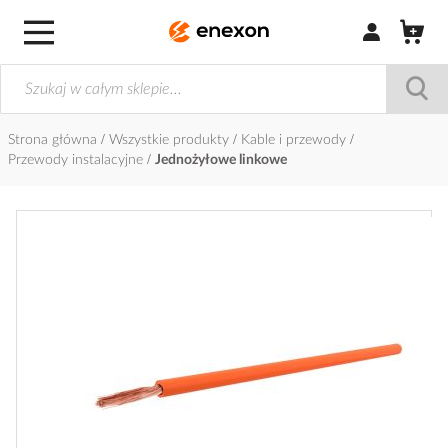
Zaloguj się / Z
Strona główna
Wszystkie produkty
Kable i przewody
Przewody instalacyjne
Jednożyłowe linkowe
Przejdź
na
koniec
galerii