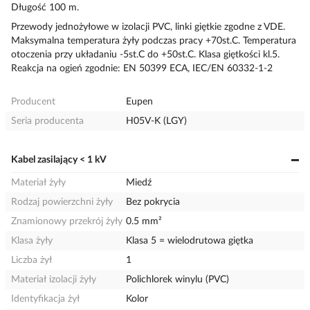
Długość 100 m.
Przewody jednożyłowe w izolacji PVC, linki giętkie zgodne z VDE.
Maksymalna temperatura żyły podczas pracy +70st.C. Temperatura
otoczenia przy układaniu -5st.C do +50st.C. Klasa giętkości kl.5.
Reakcja na ogień zgodnie: EN 50399 ECA, IEC/EN 60332-1-2
Producent
Eupen
Seria producenta
H05V-K (LGY)
Kabel zasilający < 1 kV
Materiał żyły
Miedź
Rodzaj powierzchni żyły
Bez pokrycia
Znamionowy przekrój żyły
0.5 mm²
Klasa żyły
Klasa 5 = wielodrutowa giętka
Liczba żył
1
Materiał izolacji żyły
Polichlorek winylu (PVC)
Identyfikacja żył
Kolor