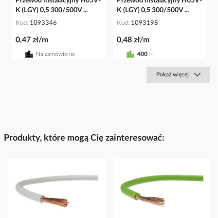
Przewód instalacyjny H05V-
Przewód instalacyjny H05V-
K (LGY) 0,5 300/500V ...
K (LGY) 0,5 300/500V ...
Kod
1093346
Kod
1093198
0,47 zł/m
0,48 zł/m
Na zamówienie
400
m
Pokaż więcej
Produkty, które mogą Cię zainteresować: