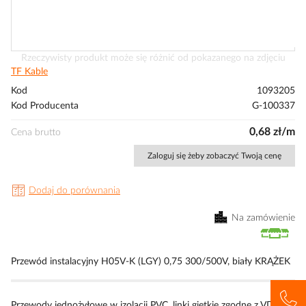
Przejdź
Rzeczywisty produkt może się różnić od pokazanego na zdjęciu
na
TF Kable
początek
Kod
1093205
galerii
Kod Producenta
G-100337
0,68 zł/m
Cena brutto
Zaloguj się żeby zobaczyć Twoją cenę
Dodaj do porównania
Na zamówienie
Przewód instalacyjny H05V-K (LGY) 0,75 300/500V, biały KRĄŻEK
Przewody jednożyłowe w izolacji PVC, linki giętkie zgodne z VDE.