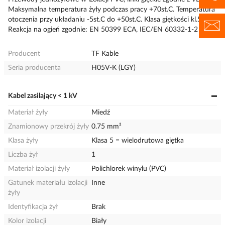
Maksymalna temperatura żyły podczas pracy +70st.C. Temperatura
otoczenia przy układaniu -5st.C do +50st.C. Klasa giętkości kl.5.
Reakcja na ogień zgodnie: EN 50399 ECA, IEC/EN 60332-1-2
Producent
TF Kable
Seria producenta
H05V-K (LGY)
Kabel zasilający < 1 kV
Materiał żyły
Miedź
Znamionowy przekrój żyły
0.75 mm²
Klasa żyły
Klasa 5 = wielodrutowa giętka
Liczba żył
1
Materiał izolacji żyły
Polichlorek winylu (PVC)
Gatunek materiału izolacji
Inne
żyły
Identyfikacja żył
Brak
Kolor izolacji
Biały