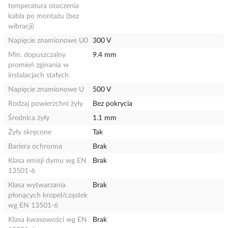
temperatura otoczenia
kabla po montażu (bez
wibracji)
Napięcie znamionowe U0
300 V
Min. dopuszczalny
9.4 mm
promień zginania w
instalacjach stałych
Napięcie znamionowe U
500 V
Rodzaj powierzchni żyły
Bez pokrycia
Średnica żyły
1.1 mm
Żyły skręcone
Tak
Bariera ochronna
Brak
Klasa emisji dymu wg EN
Brak
13501-6
Klasa wytwarzania
Brak
płonących kropel/cząstek
wg EN 13501-6
Klasa kwasowości wg EN
Brak