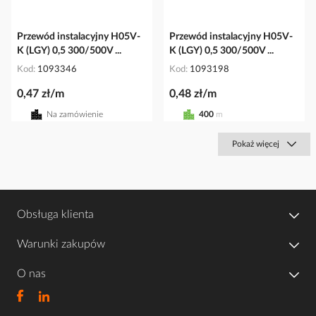
Przewód instalacyjny H05V-
Przewód instalacyjny H05V-
K (LGY) 0,5 300/500V ...
K (LGY) 0,5 300/500V ...
Kod
1093346
Kod
1093198
0,47 zł/m
0,48 zł/m
Na zamówienie
400
m
Pokaż więcej
Obsługa klienta
Warunki zakupów
O nas