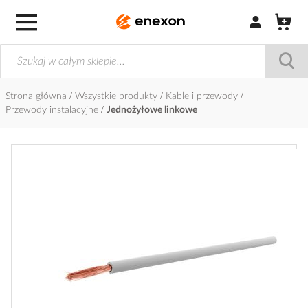
Zaloguj się / Z
Strona główna
Wszystkie produkty
Kable i przewody
Przewody instalacyjne
Jednożyłowe linkowe
Przejdź
na
koniec
galerii