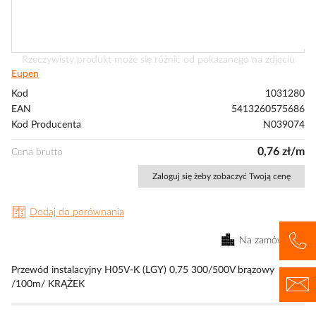
Przejdź
Rzeczywisty produkt może się różnić od pokazanego na zdjęciu
na
Eupen
początek
Kod
1031280
galerii
EAN
5413260575686
Kod Producenta
N039074
0,76 zł/m
Cena brutto
Zaloguj się żeby zobaczyć Twoją cenę
Dodaj do porównania
Na zamówienie
Przewód instalacyjny H05V-K (LGY) 0,75 300/500V brązowy
/100m/ KRĄŻEK