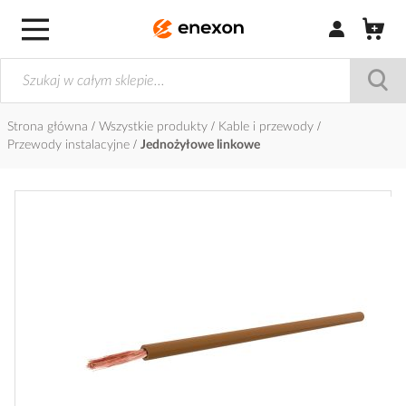
Zaloguj się / Z
Strona główna
Wszystkie produkty
Kable i przewody
Przewody instalacyjne
Jednożyłowe linkowe
Przejdź
na
koniec
galerii