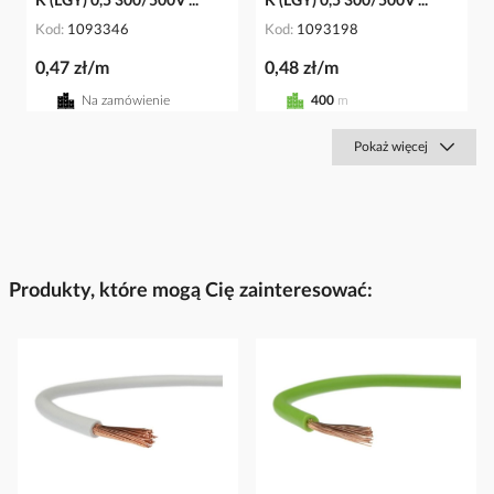
K (LGY) 0,5 300/500V ...
K (LGY) 0,5 300/500V ...
Kod
1093346
Kod
1093198
0,47 zł/m
0,48 zł/m
Na zamówienie
400
m
Pokaż więcej
Produkty, które mogą Cię zainteresować: