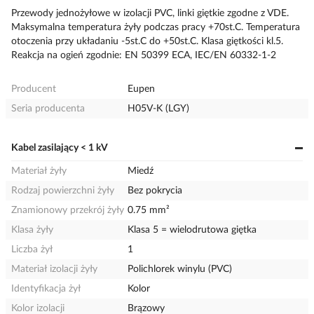
Przewody jednożyłowe w izolacji PVC, linki giętkie zgodne z VDE.
Maksymalna temperatura żyły podczas pracy +70st.C. Temperatura
otoczenia przy układaniu -5st.C do +50st.C. Klasa giętkości kl.5.
Reakcja na ogień zgodnie: EN 50399 ECA, IEC/EN 60332-1-2
Producent
Eupen
Seria producenta
H05V-K (LGY)
Kabel zasilający < 1 kV
Materiał żyły
Miedź
Rodzaj powierzchni żyły
Bez pokrycia
Znamionowy przekrój żyły
0.75 mm²
Klasa żyły
Klasa 5 = wielodrutowa giętka
Liczba żył
1
Materiał izolacji żyły
Polichlorek winylu (PVC)
Identyfikacja żył
Kolor
Kolor izolacji
Brązowy