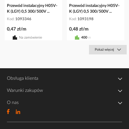
Przewód instalacyjny H05V-
Przewód instalacyjny H05V-
K (LGY) 0,5 300/500V ...
K (LGY) 0,5 300/500V ...
Kod
1093346
Kod
1093198
0,47 zł/m
0,48 zł/m
Na zamówienie
400
m
Pokaż więcej
Obsługa klienta
Warunki zakupów
O nas