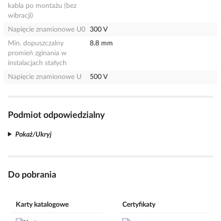
kabla po montażu (bez
wibracji)
Napięcie znamionowe U0
300 V
Min. dopuszczalny
8.8 mm
promień zginania w
instalacjach stałych
Napięcie znamionowe U
500 V
Podmiot odpowiedzialny
Pokaż/Ukryj
Do pobrania
Karty katalogowe
Certyfikaty