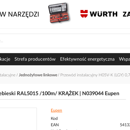
kacje
Strefa producentów
Efektywność energetyczna
Wspar
talacyjne
Jednożyłowe linkowe
Przewód instalacyjny H05V-K (LGY) 
niebieski RAL5015 /100m/ KRĄŻEK | N039044 Eupen
Eupen
Kod
EAN
5413