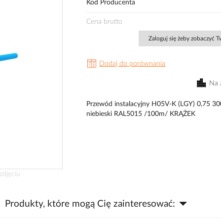
Kod Producenta
Cena brutto
Zaloguj się żeby zobaczyć 
Dodaj do porównania
Na 
Przewód instalacyjny H05V-K (LGY) 0,75 3
niebieski RAL5015 /100m/ KRĄŻEK
zdjęciu
Produkty, które mogą Cię zainteresować: