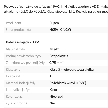
Przewody jednożyłowe w izolacji PVC, linki giętkie zgodne z VDE. Ma
układaniu -5st.C do +50st.C. Klasa giętkości kl.5. Reakcja na ogień 
Producent
Eupen
Seria producenta
H05V-K (LGY)
Kabel zasilający < 1 kV
Materiał żyły
Miedź
Rodzaj powierzchni żyły
Bez pokrycia
Znamionowy przekrój żyły
0.75 mm²
Klasa żyły
Klasa 5 = wielodrutowa giętka
Liczba żył
1
Materiał izolacji żyły
Polichlorek winylu (PVC)
Identyfikacja żył
Kolor
Kolor izolacji
Niebieski
Żyła ochronna
Nie