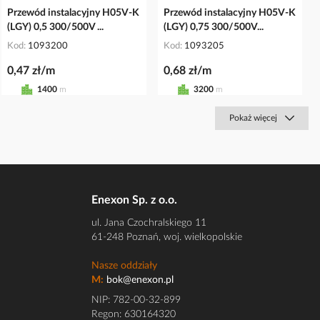
Przewód instalacyjny H05V-K
Przewód instalacyjny H05V-K
(LGY) 0,5 300/500V ...
(LGY) 0,75 300/500V...
Kod
1093200
Kod
1093205
0,47 zł/m
0,68 zł/m
1400
m
3200
m
Pokaż więcej
Enexon Sp. z o.o.
ul. Jana Czochralskiego 11
61-248 Poznań, woj. wielkopolskie
Nasze oddziały
M:
bok@enexon.pl
NIP: 782-00-32-899
Regon: 630164320