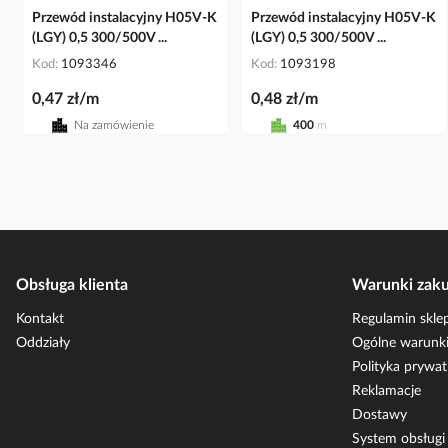
Przewód instalacyjny H05V-K
Przewód instalacyjny H05V-K
(LGY) 0,5 300/500V ...
(LGY) 0,5 300/500V ...
Kod
1093346
Kod
1093198
0,47 zł/m
0,48 zł/m
Na zamówienie
400
m
Obsługa klienta
Warunki zak
Kontakt
Regulamin skle
Oddziały
Ogólne warunki
Polityka prywat
Reklamacje
Dostawy
System obsług