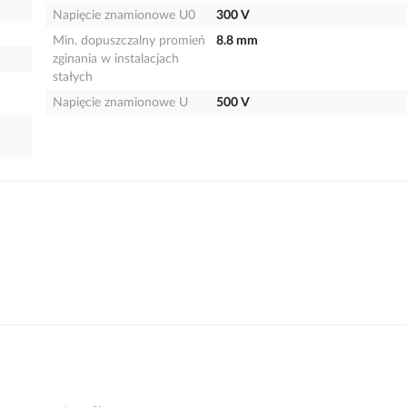
Napięcie znamionowe U0
300 V
Min. dopuszczalny promień
8.8 mm
zginania w instalacjach
stałych
Napięcie znamionowe U
500 V