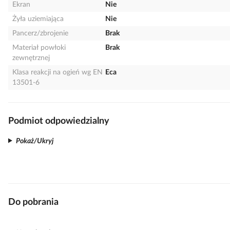
Ekran
Nie
Żyła uziemiająca
Nie
Pancerz/zbrojenie
Brak
Materiał powłoki
Brak
zewnętrznej
Klasa reakcji na ogień wg EN
Eca
13501-6
Podmiot odpowiedzialny
Pokaż/Ukryj
Do pobrania