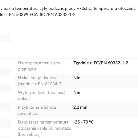
ksymalna temperatura żyły podczas pracy +70st.C. Temperatura otoczenia 
zgodnie: EN 50399 ECA, IEC/EN 60332-1-2
Nierozprzestrzeniający
Zgodnie z IEC/EN 60332-1-2
płomienia
Niska emisja dymów
Nie
(zgodnie z EN 61034-2)
Wytrzymałość (trwałość)
Nie
izolacji
Przybliżona średnica
2.2 mm
zewnętrzna
Dopuszczalna temperatura
-25 - 70 °C
otoczenia kabla po montażu
(bez wibracji)