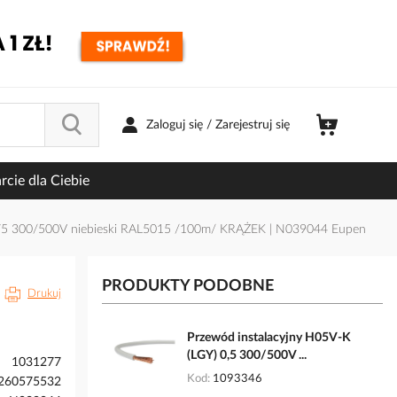
Zaloguj się / Zarejestruj się
cie dla Ciebie
0,75 300/500V niebieski RAL5015 /100m/ KRĄŻEK | N039044 Eupen
PRODUKTY PODOBNE
Drukuj
Przewód instalacyjny H05V-K
(LGY) 0,5 300/500V ...
1031277
Kod
1093346
260575532