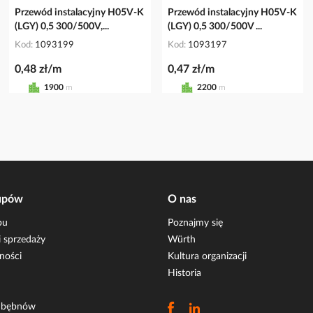
Przewód instalacyjny H05V-K
Przewód instalacyjny H05V-K
(LGY) 0,5 300/500V,...
(LGY) 0,5 300/500V ...
Kod
1093199
Kod
1093197
0,48 zł/m
0,47 zł/m
1900
m
2200
m
upów
O nas
pu
Poznajmy się
 sprzedaży
Würth
ności
Kultura organizacji
Historia
i bębnów