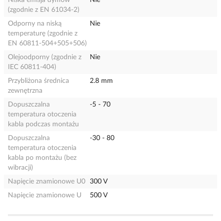
Niska emisja dymów
Nie
(zgodnie z EN 61034-2)
Odporny na niską
Nie
temperaturę (zgodnie z
EN 60811-504+505+506)
Olejoodporny (zgodnie z
Nie
IEC 60811-404)
Przybliżona średnica
2.8 mm
zewnętrzna
Dopuszczalna
-5 - 70
temperatura otoczenia
kabla podczas montażu
Dopuszczalna
-30 - 80
temperatura otoczenia
kabla po montażu (bez
wibracji)
Napięcie znamionowe U0
300 V
Napięcie znamionowe U
500 V