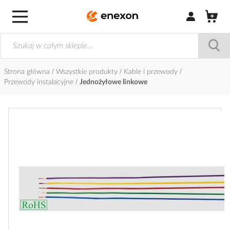
Zaloguj się / Z
Strona główna
Wszystkie produkty
Kable i przewody
Przewody instalacyjne
Jednożyłowe linkowe
Przejdź
na
koniec
galerii