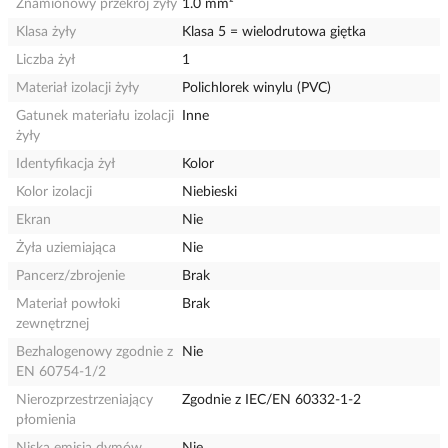
Znamionowy przekrój żyły
1.0 mm²
Klasa żyły
Klasa 5 = wielodrutowa giętka
Liczba żył
1
Materiał izolacji żyły
Polichlorek winylu (PVC)
Gatunek materiału izolacji
Inne
żyły
Identyfikacja żył
Kolor
Kolor izolacji
Niebieski
Ekran
Nie
Żyła uziemiająca
Nie
Pancerz/zbrojenie
Brak
Materiał powłoki
Brak
zewnętrznej
Bezhalogenowy zgodnie z
Nie
EN 60754-1/2
Nierozprzestrzeniający
Zgodnie z IEC/EN 60332-1-2
płomienia