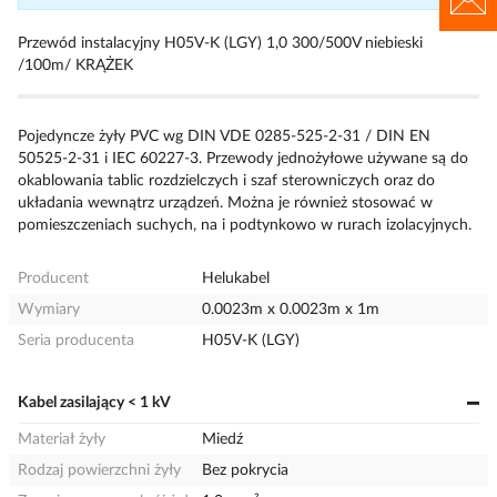
Przewód instalacyjny H05V-K (LGY) 1,0 300/500V niebieski
/100m/ KRĄŻEK
Pojedyncze żyły PVC wg DIN VDE 0285-525-2-31 / DIN EN
50525-2-31 i IEC 60227-3. Przewody jednożyłowe używane są do
okablowania tablic rozdzielczych i szaf sterowniczych oraz do
układania wewnątrz urządzeń. Można je również stosować w
pomieszczeniach suchych, na i podtynkowo w rurach izolacyjnych.
Producent
Helukabel
Wymiary
0.0023m x 0.0023m x 1m
Seria producenta
H05V-K (LGY)
Kabel zasilający < 1 kV
Materiał żyły
Miedź
Rodzaj powierzchni żyły
Bez pokrycia