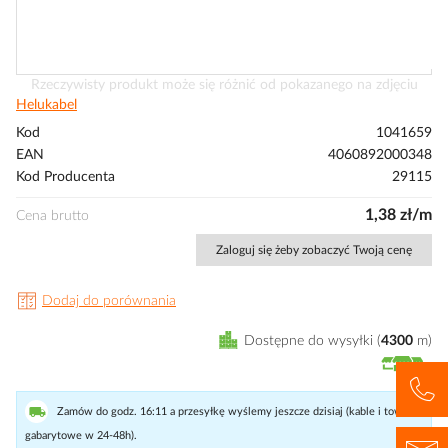
Przejdź
Rzeczywisty produkt może się różnić od pokazanego na zdjęciu
na
Helukabel
początek
Kod
1041659
galerii
EAN
4060892000348
Kod Producenta
29115
1,38 zł/m
Cena brutto
Zaloguj się żeby zobaczyć Twoją cenę
Dodaj do porównania
Dostępne do wysyłki
4300
m
Zamów do godz. 16:11 a przesyłkę wyślemy jeszcze dzisiaj (kable i towary
gabarytowe w 24-48h).