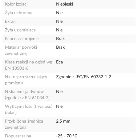
Kolor izolacji
Niebieski
Żyła ochronna
Nie
Ekran
Nie
Żyła uziemiająca
Nie
Pancerz/zbrojenie
Brak
Materiał powłoki
Brak
zewnętrznej
Klasa reakcji na ogień wg
Eca
EN 13501-6
Nierozprzestrzeniający
Zgodnie z IEC/EN 60332-1-2
płomienia
Niska emisja dymów
Nie
(zgodnie z EN 61034-2)
Wytrzymałość (trwałość)
Nie
izolacji
Przybliżona średnica
2.5 mm
zewnętrzna
Dopuszczalna
-25 - 70 °C