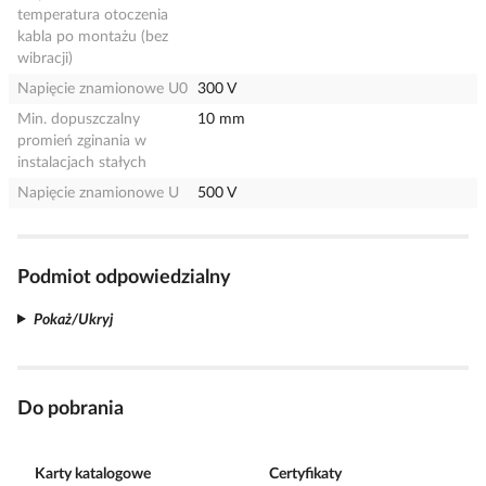
temperatura otoczenia
kabla po montażu (bez
wibracji)
Napięcie znamionowe U0
300 V
Min. dopuszczalny
10 mm
promień zginania w
instalacjach stałych
Napięcie znamionowe U
500 V
Podmiot odpowiedzialny
Pokaż/Ukryj
Do pobrania
Karty katalogowe
Certyfikaty