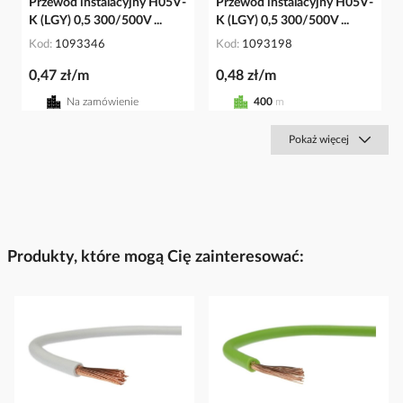
Przewód instalacyjny H05V-
Przewód instalacyjny H05V-
K (LGY) 0,5 300/500V ...
K (LGY) 0,5 300/500V ...
Kod
1093346
Kod
1093198
0,47 zł/m
0,48 zł/m
Na zamówienie
400
m
Pokaż więcej
Produkty, które mogą Cię zainteresować: