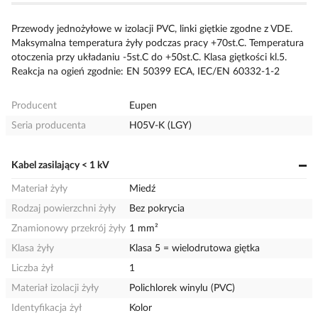
Przewody jednożyłowe w izolacji PVC, linki giętkie zgodne z VDE.
Maksymalna temperatura żyły podczas pracy +70st.C. Temperatura
otoczenia przy układaniu -5st.C do +50st.C. Klasa giętkości kl.5.
Reakcja na ogień zgodnie: EN 50399 ECA, IEC/EN 60332-1-2
Producent
Eupen
Seria producenta
H05V-K (LGY)
Kabel zasilający < 1 kV
Materiał żyły
Miedź
Rodzaj powierzchni żyły
Bez pokrycia
Znamionowy przekrój żyły
1 mm²
Klasa żyły
Klasa 5 = wielodrutowa giętka
Liczba żył
1
Materiał izolacji żyły
Polichlorek winylu (PVC)
Identyfikacja żył
Kolor