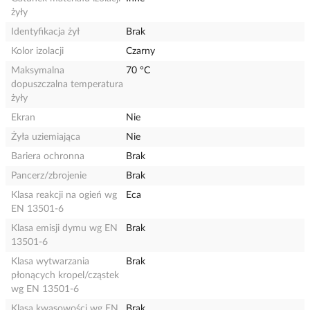
żyły
Identyfikacja żył
Brak
Kolor izolacji
Czarny
Maksymalna
70 °C
dopuszczalna temperatura
żyły
Ekran
Nie
Żyła uziemiająca
Nie
Bariera ochronna
Brak
Pancerz/zbrojenie
Brak
Klasa reakcji na ogień wg
Eca
EN 13501-6
Klasa emisji dymu wg EN
Brak
13501-6
Klasa wytwarzania
Brak
płonących kropel/cząstek
wg EN 13501-6
Klasa kwasowości wg EN
Brak