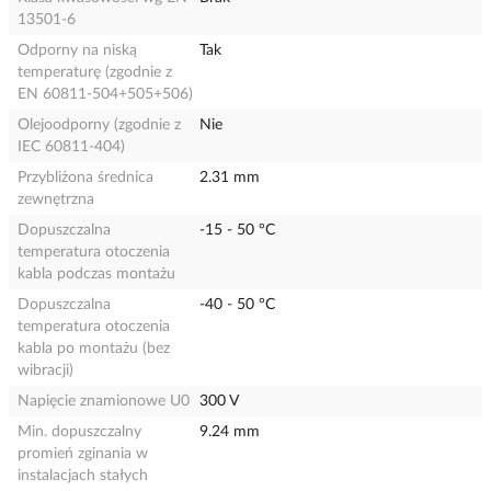
13501-6
Odporny na niską
Tak
temperaturę (zgodnie z
EN 60811-504+505+506)
Olejoodporny (zgodnie z
Nie
IEC 60811-404)
Przybliżona średnica
2.31 mm
zewnętrzna
Dopuszczalna
-15 - 50 °C
temperatura otoczenia
kabla podczas montażu
Dopuszczalna
-40 - 50 °C
temperatura otoczenia
kabla po montażu (bez
wibracji)
Napięcie znamionowe U0
300 V
Min. dopuszczalny
9.24 mm
promień zginania w
instalacjach stałych