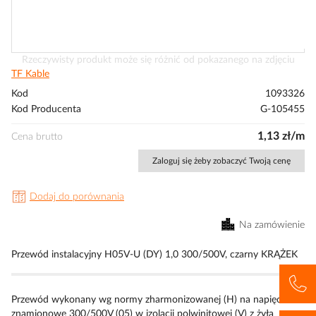
Przejdź
Rzeczywisty produkt może się różnić od pokazanego na zdjęciu
na
TF Kable
początek
Kod
1093326
galerii
Kod Producenta
G-105455
1,13 zł/m
Cena brutto
Zaloguj się żeby zobaczyć Twoją cenę
Dodaj do porównania
Na zamówienie
Przewód instalacyjny H05V-U (DY) 1,0 300/500V, czarny KRĄŻEK
Przewód wykonany wg normy zharmonizowanej (H) na napięcie
znamionowe 300/500V (05) w izolacji polwinitowej (V) z żyłą