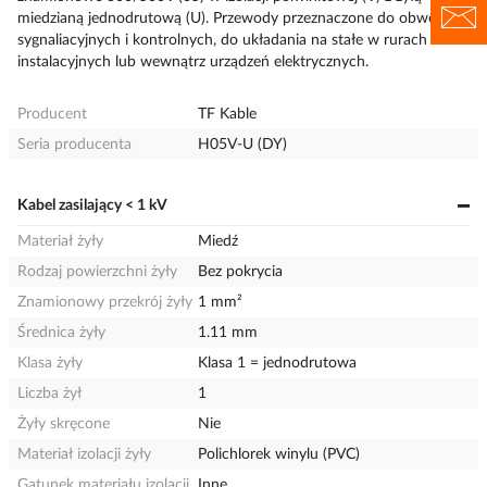
miedzianą jednodrutową (U). Przewody przeznaczone do obwodów
sygnaliacyjnych i kontrolnych, do układania na stałe w rurach
instalacyjnych lub wewnątrz urządzeń elektrycznych.
Producent
TF Kable
Seria producenta
H05V-U (DY)
Kabel zasilający < 1 kV
Materiał żyły
Miedź
Rodzaj powierzchni żyły
Bez pokrycia
Znamionowy przekrój żyły
1 mm²
Średnica żyły
1.11 mm
Klasa żyły
Klasa 1 = jednodrutowa
Liczba żył
1
Żyły skręcone
Nie
Materiał izolacji żyły
Polichlorek winylu (PVC)
Gatunek materiału izolacji
Inne