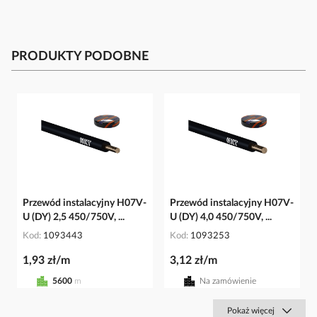
PRODUKTY PODOBNE
Przewód instalacyjny H07V-
Przewód instalacyjny H07V-
U (DY) 2,5 450/750V, ...
U (DY) 4,0 450/750V, ...
Kod
1093443
Kod
1093253
1,93 zł/m
3,12 zł/m
5600
m
Na zamówienie
Pokaż więcej