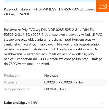
Przewód instalacyjny H07V-K (LGY) 1,5 450/750V żółto-zielony
/100m/ KRĄŻEK
Pojedyncze żyły PVC wg DIN VDE 0285-525-2-31 / DIN EN
50525-2-31 i IEC 60227-3. Jednożyłowe przewody w izolacji PVC
stosowane przy układaniu w rurach, na i pod tynkiem oraz w
zamkniętych korytkach kablowych. Nie wolno ich bezpośrednio
układać w rynnach, drabinkach lub korytarzach kablowych. Do
okablowania w urządzeniach, rozdzielniach, oświetleniu, przy
napięciu roboczym do 1000 V prądu zmiennego lub prądu stałego
do 750 V w stosunku do ziemi.
Producent
Helukabel
Wymiary
0.0028m x 0.0028m x 1m
Seria producenta
H07V-K (LGY)
Kabel zasilający < 1 kV