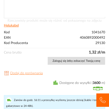
Przejdź
Rzeczywisty produkt może się różnić od pokazanego na zdjęciu
na
Helukabel
początek
Kod
1041670
galerii
EAN
4060892000492
Kod Producenta
29130
1,32 zł/m
Cena brutto
Zaloguj się żeby zobaczyć Twoją cenę
Dodaj do porównania
Dostępne do wysyłki
3600
m
Zamów do godz. 16:11 a przesyłkę wyślemy jeszcze dzisiaj (kable i towary
gabarytowe w 24-48h).