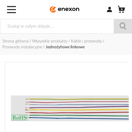
Zaloguj się / Z
Strona główna
Wszystkie produkty
Kable i przewody
Przewody instalacyjne
Jednożyłowe linkowe
Przejdź
na
koniec
galerii