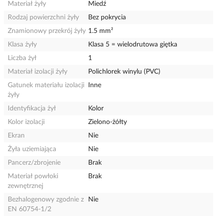
Materiał żyły
Miedź
Rodzaj powierzchni żyły
Bez pokrycia
Znamionowy przekrój żyły
1.5 mm²
Klasa żyły
Klasa 5 = wielodrutowa giętka
Liczba żył
1
Materiał izolacji żyły
Polichlorek winylu (PVC)
Gatunek materiału izolacji
Inne
żyły
Identyfikacja żył
Kolor
Kolor izolacji
Zielono-żółty
Ekran
Nie
Żyła uziemiająca
Nie
Pancerz/zbrojenie
Brak
Materiał powłoki
Brak
zewnętrznej
Bezhalogenowy zgodnie z
Nie
EN 60754-1/2