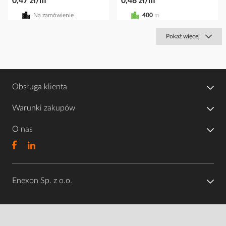
0,47 zł/m
0,48 zł/m
Na zamówienie
400
m
Pokaż więcej
Obsługa klienta
Warunki zakupów
O nas
Enexon Sp. z o.o.