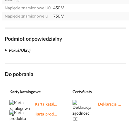
wibracji)
Napięcie znamionowe U0
450 V
Napięcie znamionowe U
750 V
Podmiot odpowiedzialny
Pokaż/Ukryj
Do pobrania
Karty katalogowe
Certyfikaty
Karta katalogowa PL.pdf
Deklaracja zgodności CE.pdf
Karta produktu.pdf