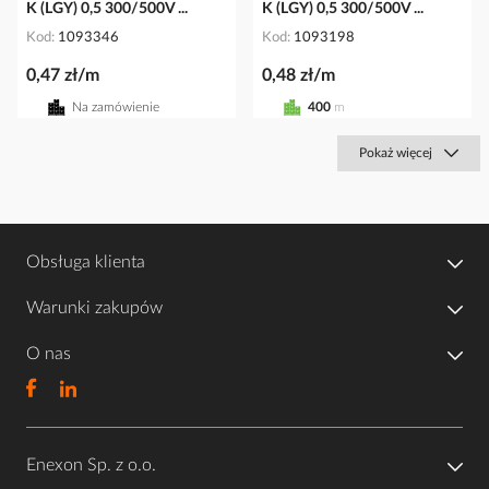
K (LGY) 0,5 300/500V ...
K (LGY) 0,5 300/500V ...
Kod
1093346
Kod
1093198
0,47 zł/m
0,48 zł/m
Na zamówienie
400
m
Pokaż więcej
Obsługa klienta
Warunki zakupów
O nas
Enexon Sp. z o.o.