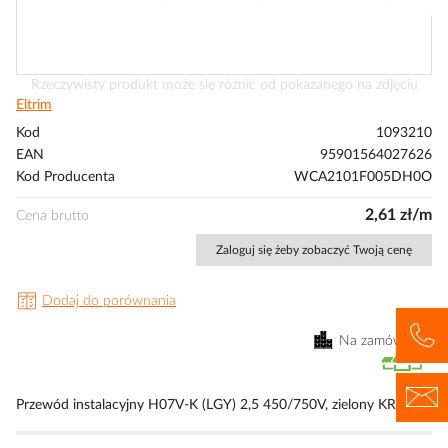
Przejdź
Rzeczywisty produkt może się różnić od pokazanego na zdjęciu
na
Eltrim
początek
Kod
1093210
galerii
EAN
95901564027626
Kod Producenta
WCA2101F005DH0O
2,61 zł/m
Cena brutto
Zaloguj się żeby zobaczyć Twoją cenę
Dodaj do porównania
Na zamówienie
Przewód instalacyjny H07V-K (LGY) 2,5 450/750V, zielony KRĄŻEK