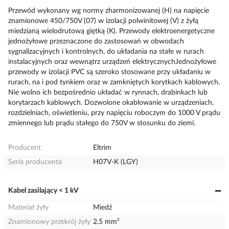
Przewód wykonany wg normy zharmonizowanej (H) na napięcie
znamionowe 450/750V (07) w izolacji polwinitowej (V) z żyłą
miedzianą wielodrutową giętką (K). Przewody elektroenergetyczne
jednożyłowe przeznaczone do zastosowań w obwodach
sygnalizacyjnych i kontrolnych, do układania na stałe w rurach
instalacyjnych oraz wewnątrz urządzeń elektrycznychJednożyłowe
przewody w izolacji PVC są szeroko stosowane przy układaniu w
rurach, na i pod tynkiem oraz w zamkniętych korytkach kablowych.
Nie wolno ich bezpośrednio układać w rynnach, drabinkach lub
korytarzach kablowych. Dozwolone okablowanie w urządzeniach,
rozdzielniach, oświetleniu, przy napięciu roboczym do 1000 V prądu
zmiennego lub prądu stałego do 750V w stosunku do ziemi.
Producent
Eltrim
Seria producenta
H07V-K (LGY)
Kabel zasilający < 1 kV
Materiał żyły
Miedź
Znamionowy przekrój żyły
2.5 mm²