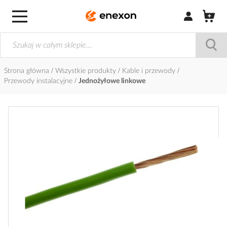
Zaloguj się / Z
Strona główna
Wszystkie produkty
Kable i przewody
Przewody instalacyjne
Jednożyłowe linkowe
Przejdź
na
koniec
galerii