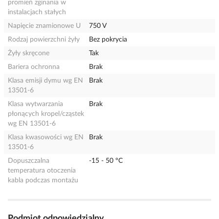
promień zginania w
instalacjach stałych
Napięcie znamionowe U
750 V
Rodzaj powierzchni żyły
Bez pokrycia
Żyły skręcone
Tak
Bariera ochronna
Brak
Klasa emisji dymu wg EN
Brak
13501-6
Klasa wytwarzania
Brak
płonących kropel/cząstek
wg EN 13501-6
Klasa kwasowości wg EN
Brak
13501-6
Dopuszczalna
-15 - 50 °C
temperatura otoczenia
kabla podczas montażu
Podmiot odpowiedzialny