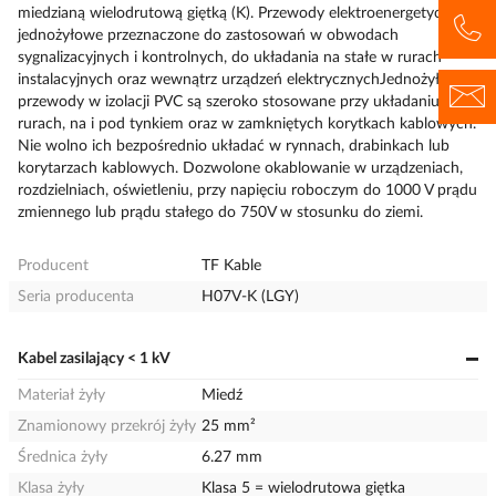
miedzianą wielodrutową giętką (K). Przewody elektroenergetyczne
jednożyłowe przeznaczone do zastosowań w obwodach
sygnalizacyjnych i kontrolnych, do układania na stałe w rurach
instalacyjnych oraz wewnątrz urządzeń elektrycznychJednożyłowe
przewody w izolacji PVC są szeroko stosowane przy układaniu w
rurach, na i pod tynkiem oraz w zamkniętych korytkach kablowych.
Nie wolno ich bezpośrednio układać w rynnach, drabinkach lub
korytarzach kablowych. Dozwolone okablowanie w urządzeniach,
rozdzielniach, oświetleniu, przy napięciu roboczym do 1000 V prądu
zmiennego lub prądu stałego do 750V w stosunku do ziemi.
Producent
TF Kable
Seria producenta
H07V-K (LGY)
Kabel zasilający < 1 kV
Materiał żyły
Miedź
Znamionowy przekrój żyły
25 mm²
Średnica żyły
6.27 mm
Klasa żyły
Klasa 5 = wielodrutowa giętka