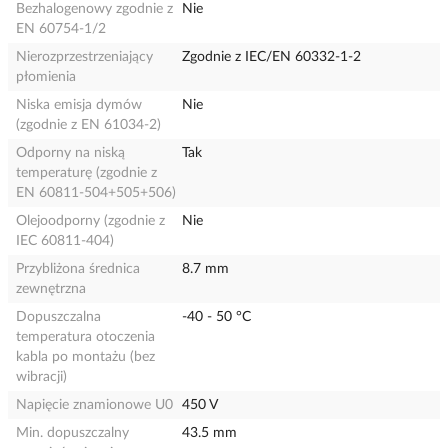
Bezhalogenowy zgodnie z
Nie
EN 60754-1/2
Nierozprzestrzeniający
Zgodnie z IEC/EN 60332-1-2
płomienia
Niska emisja dymów
Nie
(zgodnie z EN 61034-2)
Odporny na niską
Tak
temperaturę (zgodnie z
EN 60811-504+505+506)
Olejoodporny (zgodnie z
Nie
IEC 60811-404)
Przybliżona średnica
8.7 mm
zewnętrzna
Dopuszczalna
-40 - 50 °C
temperatura otoczenia
kabla po montażu (bez
wibracji)
Napięcie znamionowe U0
450 V
Min. dopuszczalny
43.5 mm