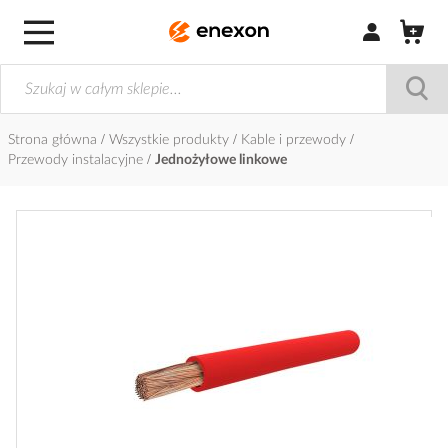
Zaloguj się / Z
Strona główna
Wszystkie produkty
Kable i przewody
Przewody instalacyjne
Jednożyłowe linkowe
Przejdź
na
koniec
galerii