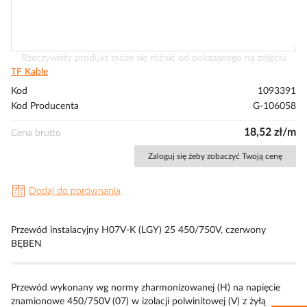
Przejdź
Rzeczywisty produkt może się różnić od pokazanego na zdjęciu
na
TF Kable
początek
Kod
1093391
galerii
Kod Producenta
G-106058
18,52 zł/m
Cena brutto
Zaloguj się żeby zobaczyć Twoją cenę
Dodaj do porównania
Przewód instalacyjny H07V-K (LGY) 25 450/750V, czerwony
BĘBEN
Przewód wykonany wg normy zharmonizowanej (H) na napięcie
znamionowe 450/750V (07) w izolacji polwinitowej (V) z żyłą