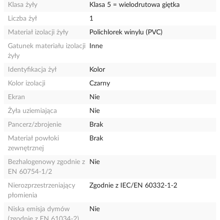
Klasa żyły
Klasa 5 = wielodrutowa giętka
Liczba żył
1
Materiał izolacji żyły
Polichlorek winylu (PVC)
Gatunek materiału izolacji
Inne
żyły
Identyfikacja żył
Kolor
Kolor izolacji
Czarny
Ekran
Nie
Żyła uziemiająca
Nie
Pancerz/zbrojenie
Brak
Materiał powłoki
Brak
zewnętrznej
Bezhalogenowy zgodnie z
Nie
EN 60754-1/2
Nierozprzestrzeniający
Zgodnie z IEC/EN 60332-1-2
płomienia
Niska emisja dymów
Nie
(zgodnie z EN 61034-2)