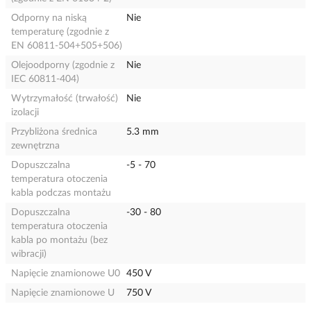
Odporny na niską
Nie
temperaturę (zgodnie z
EN 60811-504+505+506)
Olejoodporny (zgodnie z
Nie
IEC 60811-404)
Wytrzymałość (trwałość)
Nie
izolacji
Przybliżona średnica
5.3 mm
zewnętrzna
Dopuszczalna
-5 - 70
temperatura otoczenia
kabla podczas montażu
Dopuszczalna
-30 - 80
temperatura otoczenia
kabla po montażu (bez
wibracji)
Napięcie znamionowe U0
450 V
Napięcie znamionowe U
750 V