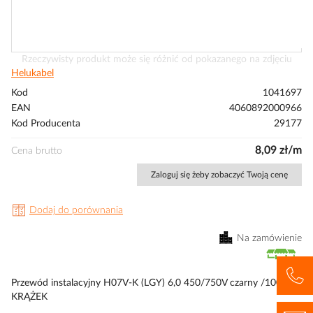
Przejdź
Rzeczywisty produkt może się różnić od pokazanego na zdjęciu
na
Helukabel
początek
Kod
1041697
galerii
EAN
4060892000966
Kod Producenta
29177
8,09 zł/m
Cena brutto
Zaloguj się żeby zobaczyć Twoją cenę
Dodaj do porównania
Na zamówienie
Przewód instalacyjny H07V-K (LGY) 6,0 450/750V czarny /100m/
KRĄŻEK