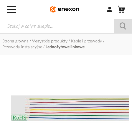
Zaloguj się / Z
Strona główna
Wszystkie produkty
Kable i przewody
Przewody instalacyjne
Jednożyłowe linkowe
Przejdź
na
koniec
galerii