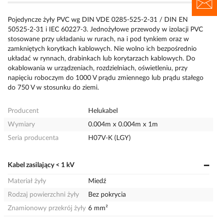
Pojedyncze żyły PVC wg DIN VDE 0285-525-2-31 / DIN EN
50525-2-31 i IEC 60227-3. Jednożyłowe przewody w izolacji PVC
stosowane przy układaniu w rurach, na i pod tynkiem oraz w
zamkniętych korytkach kablowych. Nie wolno ich bezpośrednio
układać w rynnach, drabinkach lub korytarzach kablowych. Do
okablowania w urządzeniach, rozdzielniach, oświetleniu, przy
napięciu roboczym do 1000 V prądu zmiennego lub prądu stałego
do 750 V w stosunku do ziemi.
Producent
Helukabel
Wymiary
0.004m x 0.004m x 1m
Seria producenta
H07V-K (LGY)
Kabel zasilający < 1 kV
Materiał żyły
Miedź
Rodzaj powierzchni żyły
Bez pokrycia
Znamionowy przekrój żyły
6 mm²