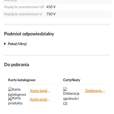
wibracji)
Napięcie znamionowe U0
450 V
Napięcie znamionowe U
750 V
Podmiot odpowiedzialny
Pokaż/Ukryj
Do pobrania
Karty katalogowe
Certyfikaty
Karta katalogowa PL.pdf
Deklaracja zgodności CE.pdf
Karta produktu.pdf