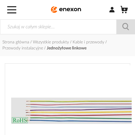
Zaloguj się / Z
Strona główna
Wszystkie produkty
Kable i przewody
Przewody instalacyjne
Jednożyłowe linkowe
Przejdź
na
koniec
galerii