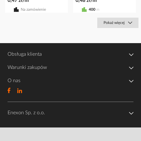
0,47 zł/m
0,48 zł/m
Na zamówienie
400
m
Pokaż więcej
Obsługa klienta
Warunki zakupów
O nas
Enexon Sp. z o.o.