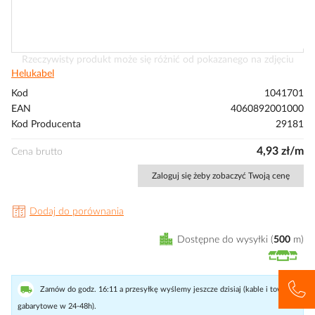
Przejdź
Rzeczywisty produkt może się różnić od pokazanego na zdjęciu
na
Helukabel
początek
Kod
1041701
galerii
EAN
4060892001000
Kod Producenta
29181
4,93 zł/m
Cena brutto
Zaloguj się żeby zobaczyć Twoją cenę
Dodaj do porównania
Dostępne do wysyłki
500
m
Zamów do godz. 16:11 a przesyłkę wyślemy jeszcze dzisiaj (kable i towary
gabarytowe w 24-48h).