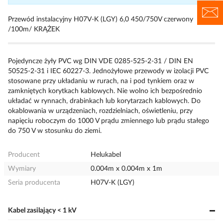
Przewód instalacyjny H07V-K (LGY) 6,0 450/750V czerwony
/100m/ KRĄŻEK
Pojedyncze żyły PVC wg DIN VDE 0285-525-2-31 / DIN EN
50525-2-31 i IEC 60227-3. Jednożyłowe przewody w izolacji PVC
stosowane przy układaniu w rurach, na i pod tynkiem oraz w
zamkniętych korytkach kablowych. Nie wolno ich bezpośrednio
układać w rynnach, drabinkach lub korytarzach kablowych. Do
okablowania w urządzeniach, rozdzielniach, oświetleniu, przy
napięciu roboczym do 1000 V prądu zmiennego lub prądu stałego
do 750 V w stosunku do ziemi.
Producent
Helukabel
Wymiary
0.004m x 0.004m x 1m
Seria producenta
H07V-K (LGY)
Kabel zasilający < 1 kV