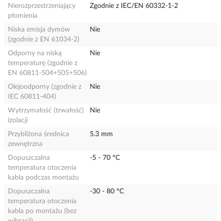
Nierozprzestrzeniający
Zgodnie z IEC/EN 60332-1-2
płomienia
Niska emisja dymów
Nie
(zgodnie z EN 61034-2)
Odporny na niską
Nie
temperaturę (zgodnie z
EN 60811-504+505+506)
Olejoodporny (zgodnie z
Nie
IEC 60811-404)
Wytrzymałość (trwałość)
Nie
izolacji
Przybliżona średnica
5.3 mm
zewnętrzna
Dopuszczalna
-5 - 70 °C
temperatura otoczenia
kabla podczas montażu
Dopuszczalna
-30 - 80 °C
temperatura otoczenia
kabla po montażu (bez