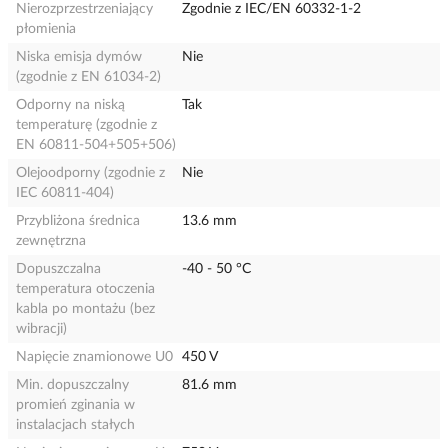
Nierozprzestrzeniający
Zgodnie z IEC/EN 60332-1-2
płomienia
Niska emisja dymów
Nie
(zgodnie z EN 61034-2)
Odporny na niską
Tak
temperaturę (zgodnie z
EN 60811-504+505+506)
Olejoodporny (zgodnie z
Nie
IEC 60811-404)
Przybliżona średnica
13.6 mm
zewnętrzna
Dopuszczalna
-40 - 50 °C
temperatura otoczenia
kabla po montażu (bez
wibracji)
Napięcie znamionowe U0
450 V
Min. dopuszczalny
81.6 mm
promień zginania w
instalacjach stałych