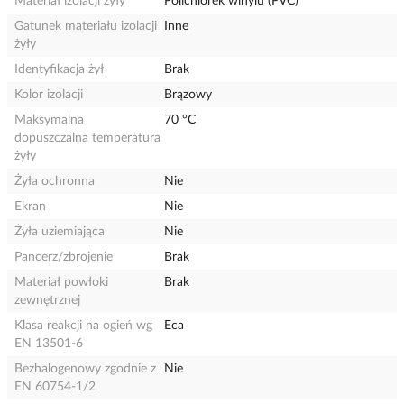
Materiał izolacji żyły
Polichlorek winylu (PVC)
Gatunek materiału izolacji
Inne
żyły
Identyfikacja żył
Brak
Kolor izolacji
Brązowy
Maksymalna
70 °C
dopuszczalna temperatura
żyły
Żyła ochronna
Nie
Ekran
Nie
Żyła uziemiająca
Nie
Pancerz/zbrojenie
Brak
Materiał powłoki
Brak
zewnętrznej
Klasa reakcji na ogień wg
Eca
EN 13501-6
Bezhalogenowy zgodnie z
Nie
EN 60754-1/2