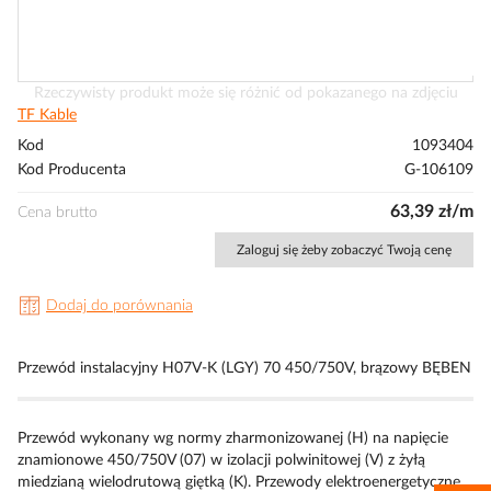
Przejdź
Rzeczywisty produkt może się różnić od pokazanego na zdjęciu
na
TF Kable
początek
Kod
1093404
galerii
Kod Producenta
G-106109
63,39 zł/m
Cena brutto
Zaloguj się żeby zobaczyć Twoją cenę
Dodaj do porównania
Przewód instalacyjny H07V-K (LGY) 70 450/750V, brązowy BĘBEN
Przewód wykonany wg normy zharmonizowanej (H) na napięcie
znamionowe 450/750V (07) w izolacji polwinitowej (V) z żyłą
miedzianą wielodrutową giętką (K). Przewody elektroenergetyczne