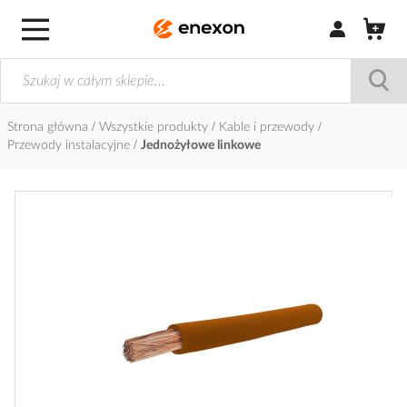
Zaloguj się / Z
Strona główna
Wszystkie produkty
Kable i przewody
Przewody instalacyjne
Jednożyłowe linkowe
Przejdź
na
koniec
galerii