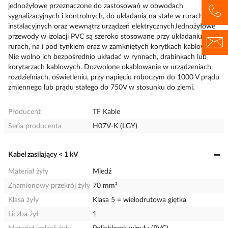
jednożyłowe przeznaczone do zastosowań w obwodach
sygnalizacyjnych i kontrolnych, do układania na stałe w rurach
instalacyjnych oraz wewnątrz urządzeń elektrycznychJednożyłowe
przewody w izolacji PVC są szeroko stosowane przy układaniu w
rurach, na i pod tynkiem oraz w zamkniętych korytkach kablowych.
Nie wolno ich bezpośrednio układać w rynnach, drabinkach lub
korytarzach kablowych. Dozwolone okablowanie w urządzeniach,
rozdzielniach, oświetleniu, przy napięciu roboczym do 1000 V prądu
zmiennego lub prądu stałego do 750V w stosunku do ziemi.
Producent
TF Kable
Seria producenta
H07V-K (LGY)
Kabel zasilający < 1 kV
Materiał żyły
Miedź
Znamionowy przekrój żyły
70 mm²
Klasa żyły
Klasa 5 = wielodrutowa giętka
Liczba żył
1