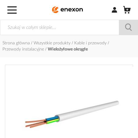
Zaloguj się / Z
Strona główna
Wszystkie produkty
Kable i przewody
Przewody instalacyjne
Wielożyłowe okrągłe
Przejdź
na
koniec
galerii