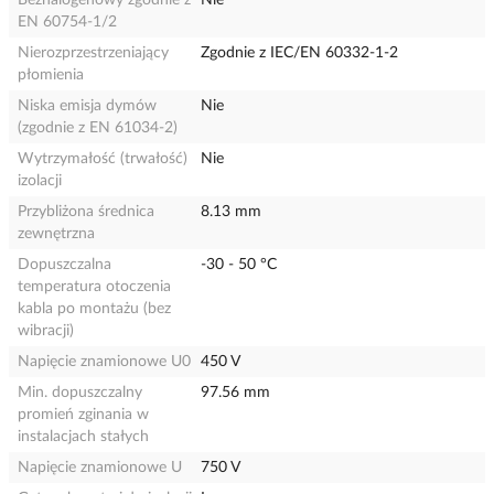
Bezhalogenowy zgodnie z
Nie
EN 60754-1/2
Nierozprzestrzeniający
Zgodnie z IEC/EN 60332-1-2
płomienia
Niska emisja dymów
Nie
(zgodnie z EN 61034-2)
Wytrzymałość (trwałość)
Nie
izolacji
Przybliżona średnica
8.13 mm
zewnętrzna
Dopuszczalna
-30 - 50 °C
temperatura otoczenia
kabla po montażu (bez
wibracji)
Napięcie znamionowe U0
450 V
Min. dopuszczalny
97.56 mm
promień zginania w
instalacjach stałych
Napięcie znamionowe U
750 V