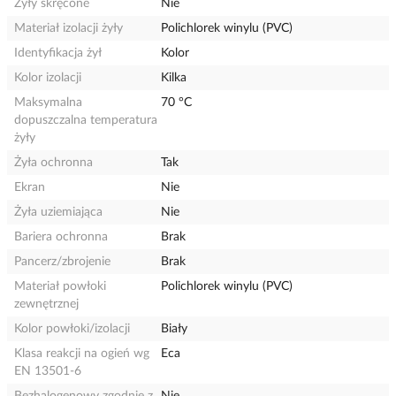
Żyły skręcone
Nie
Materiał izolacji żyły
Polichlorek winylu (PVC)
Identyfikacja żył
Kolor
Kolor izolacji
Kilka
Maksymalna
70 °C
dopuszczalna temperatura
żyły
Żyła ochronna
Tak
Ekran
Nie
Żyła uziemiająca
Nie
Bariera ochronna
Brak
Pancerz/zbrojenie
Brak
Materiał powłoki
Polichlorek winylu (PVC)
zewnętrznej
Kolor powłoki/izolacji
Biały
Klasa reakcji na ogień wg
Eca
EN 13501-6