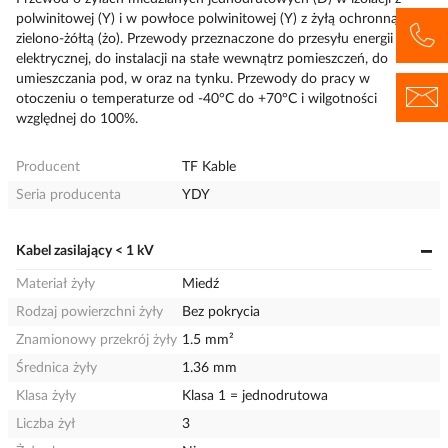
polwinitowej (Y) i w powłoce polwinitowej (Y) z żyłą ochronną
zielono-żółtą (żo). Przewody przeznaczone do przesyłu energii
elektrycznej, do instalacji na stałe wewnątrz pomieszczeń, do
umieszczania pod, w oraz na tynku. Przewody do pracy w
otoczeniu o temperaturze od -40°C do +70°C i wilgotności
względnej do 100%.
Producent
TF Kable
Seria producenta
YDY
Kabel zasilający < 1 kV
Materiał żyły
Miedź
Rodzaj powierzchni żyły
Bez pokrycia
Znamionowy przekrój żyły
1.5 mm²
Średnica żyły
1.36 mm
Klasa żyły
Klasa 1 = jednodrutowa
Liczba żył
3