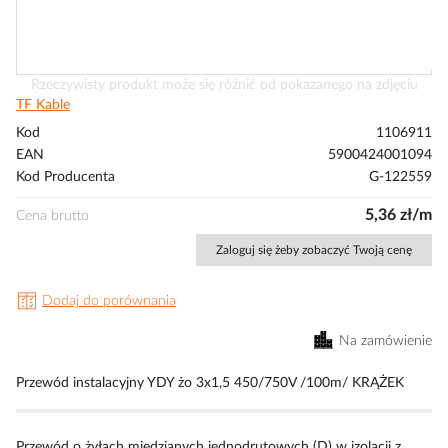
Przejdź
Rzeczywisty produkt może się różnić od pokazanego na zdjęciu
na
TF Kable
początek
Kod
1106911
galerii
EAN
5900424001094
Kod Producenta
G-122559
5,36 zł/m
Cena brutto
Zaloguj się żeby zobaczyć Twoją cenę
Dodaj do porównania
Na zamówienie
Przewód instalacyjny YDY żo 3x1,5 450/750V /100m/ KRĄŻEK
Przewód o żyłach miedzianych jednodrutowych (D) w izolacji z