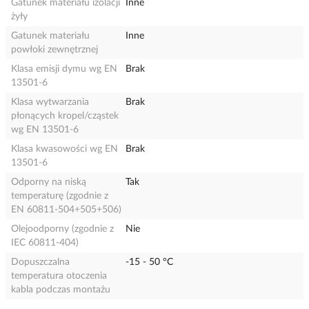
Gatunek materiału izolacji
Inne
żyły
Gatunek materiału
Inne
powłoki zewnętrznej
Klasa emisji dymu wg EN
Brak
13501-6
Klasa wytwarzania
Brak
płonących kropel/cząstek
wg EN 13501-6
Klasa kwasowości wg EN
Brak
13501-6
Odporny na niską
Tak
temperaturę (zgodnie z
EN 60811-504+505+506)
Olejoodporny (zgodnie z
Nie
IEC 60811-404)
Dopuszczalna
-15 - 50 °C
temperatura otoczenia
kabla podczas montażu