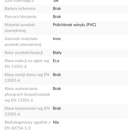
Żyła uziemiająca
Tak
Bariera ochronna
Brak
Pancerz/zbrojenie
Brak
Materiał powłoki
Polichlorek winylu (PVC)
zewnętrznej
Gatunek materiału
Inne
powłoki zewnętrznej
Kolor powłoki/izolacji
Biały
Klasa reakcji na ogień wg
Eca
EN 13501-6
Klasa emisji dymu wg EN
Brak
13501-6
Klasa wytwarzania
Brak
płonących kropel/cząstek
wg EN 13501-6
Klasa kwasowości wg EN
Brak
13501-6
Bezhalogenowy zgodnie z
Nie
EN 60754-1/2