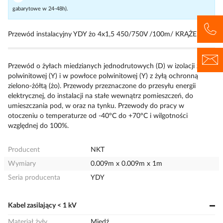
gabarytowe w 24-48h).
Przewód instalacyjny YDY żo 4x1,5 450/750V /100m/ KRĄŻEK
Przewód o żyłach miedzianych jednodrutowych (D) w izolacji z
polwinitowej (Y) i w powłoce polwinitowej (Y) z żyłą ochronną
zielono-żółtą (żo). Przewody przeznaczone do przesyłu energii
elektrycznej, do instalacji na stałe wewnątrz pomieszczeń, do
umieszczania pod, w oraz na tynku. Przewody do pracy w
otoczeniu o temperaturze od -40°C do +70°C i wilgotności
względnej do 100%.
Producent
NKT
Wymiary
0.009m x 0.009m x 1m
Seria producenta
YDY
Kabel zasilający < 1 kV
Materiał żyły
Miedź