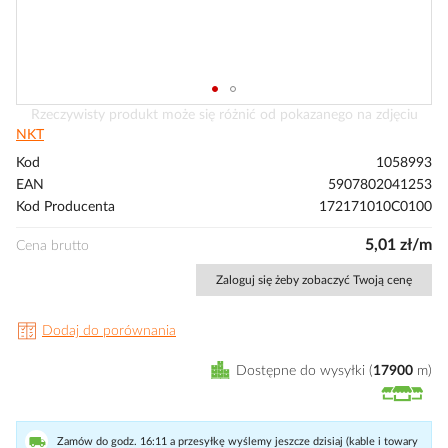
Przejdź
Rzeczywisty produkt może się różnić od pokazanego na zdjęciu
na
NKT
początek
Kod
1058993
galerii
EAN
5907802041253
Kod Producenta
172171010C0100
5,01 zł/m
Cena brutto
Zaloguj się żeby zobaczyć Twoją cenę
Dodaj do porównania
Dostępne do wysyłki
17900
m
Zamów do godz. 16:11 a przesyłkę wyślemy jeszcze dzisiaj (kable i towary