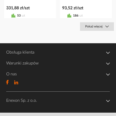
331,88 zł/szt
93,52 zł/szt
53
szt
186
szt
Pokaż więcej
Obsługa klienta
Warunki zakupów
O nas
Enexon Sp. z o.o.