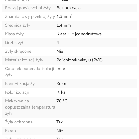
Rodzaj powierzchni żyły
Bez pokrycia
Znamionowy przekrój żyły
1.5 mm²
Średnica żyły
1.4 mm
Klasa żyły
Klasa 1 = jednodrutowa
Liczba żył
4
Żyły skręcone
Nie
Materiał izolacji żyły
Polichlorek winylu (PVC)
Gatunek materiału izolacji
Inne
żyły
Identyfikacja żył
Kolor
Kolor izolacji
Kilka
Maksymalna
70 °C
dopuszczalna temperatura
żyły
Żyła ochronna
Tak
Ekran
Nie