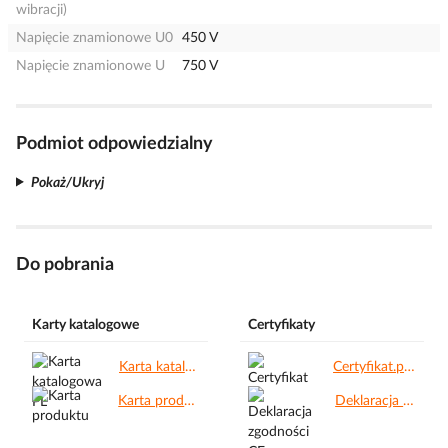
wibracji)
Napięcie znamionowe U0
450 V
Napięcie znamionowe U
750 V
Podmiot odpowiedzialny
Pokaż/Ukryj
Do pobrania
Karty katalogowe
Certyfikaty
Karta katalogowa PL.pdf
Certyfikat.pdf
Karta produktu.pdf
Deklaracja zgodności CE.pdf