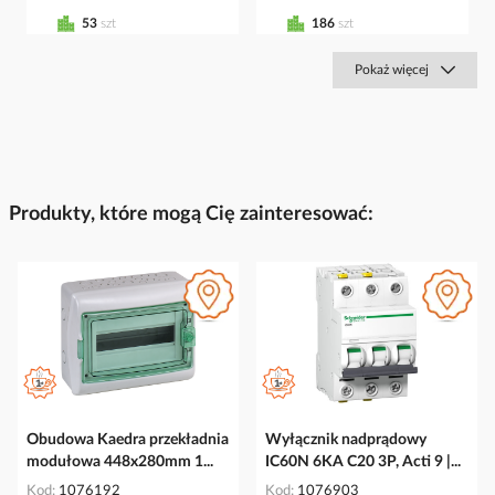
53
szt
186
szt
Pokaż więcej
Produkty, które mogą Cię zainteresować:
Obudowa Kaedra przekładnia
Wyłącznik nadprądowy
modułowa 448x280mm 1...
IC60N 6KA C20 3P, Acti 9 |...
Kod
1076192
Kod
1076903