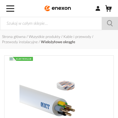
Zaloguj się / Z
Strona główna
Wszystkie produkty
Kable i przewody
Przewody instalacyjne
Wielożyłowe okrągłe
Przejdź
na
koniec
galerii