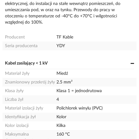
elektrycznej, do instalacji na stałe wewnątrz pomieszczeń, do
umieszczania pod, w oraz na tynku. Przewody do pracy w
otoczeniu o temperaturze od -40°C do +70°C i wilgotności
względnej do 100%.
Producent
TF Kable
Seria producenta
YDY
Kabel zasilający < 1 kV
Materiał żyły
Miedź
Znamionowy przekrój żyły
2.5 mm²
Klasa żyły
Klasa 1 = jednodrutowa
Liczba żył
4
Materiał izolacji żyły
Polichlorek winylu (PVC)
Identyfikacja żył
Kolor
Kolor izolacji
Kilka
Maksymalna
160 °C