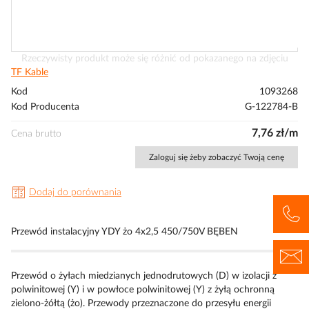
Przejdź
Rzeczywisty produkt może się różnić od pokazanego na zdjęciu
na
TF Kable
początek
Kod
1093268
galerii
Kod Producenta
G-122784-B
7,76 zł/m
Cena brutto
Zaloguj się żeby zobaczyć Twoją cenę
Dodaj do porównania
Przewód instalacyjny YDY żo 4x2,5 450/750V BĘBEN
Przewód o żyłach miedzianych jednodrutowych (D) w izolacji z
polwinitowej (Y) i w powłoce polwinitowej (Y) z żyłą ochronną
zielono-żółtą (żo). Przewody przeznaczone do przesyłu energii