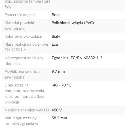
dopuszczalna temperatura
żyły
Pancerz/zbrojenie
Brak
Materiał powłoki
Polichlorek winylu (PVC)
zewnętrznej
Kolor powłoki/izolacji
Biały
Klasa reakcji na ogień wg
Eca
EN 13501-6
Nierozprzestrzeniający
Zgodnie z IEC/EN 60332-1-2
płomienia
Przybliżona średnica
9.7 mm
zewnętrzna
Dopuszczalna
-40 - 70 °C
temperatura otoczenia
kabla po montażu (bez
wibracji)
Napięcie znamionowe U0
450 V
Min. dopuszczalny
58.2 mm
promień zginania w