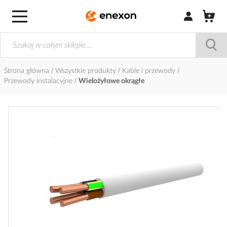
Zaloguj się / Z
Strona główna
Wszystkie produkty
Kable i przewody
Przewody instalacyjne
Wielożyłowe okrągłe
Przejdź
na
koniec
galerii