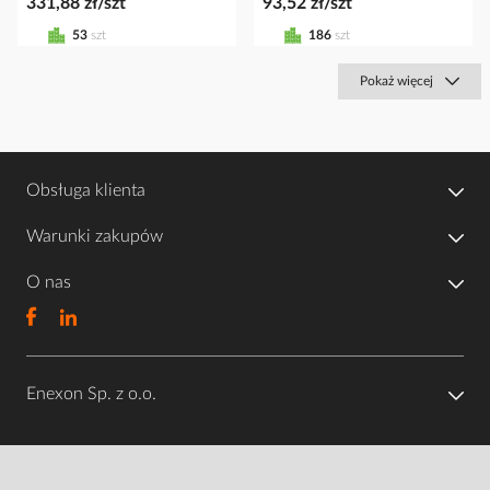
331,88 zł/szt
93,52 zł/szt
53
szt
186
szt
Pokaż więcej
Obsługa klienta
Warunki zakupów
O nas
Enexon Sp. z o.o.