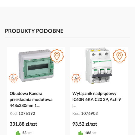
PRODUKTY PODOBNE
Obudowa Kaedra
Wyłącznik nadprądowy
przekładnia modułowa
IC60N 6KA C20 3P, Acti 9
448x280mm 1...
|...
Kod
1076192
Kod
1076903
331,88 zł/szt
93,52 zł/szt
53
szt
186
szt