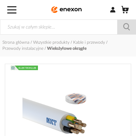
Zaloguj się / Z
Strona główna
Wszystkie produkty
Kable i przewody
Przewody instalacyjne
Wielożyłowe okrągłe
Przejdź
na
koniec
galerii