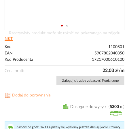
Przejdź
Rzeczywisty produkt może się różnić od pokazanego na zdjęciu
na
NKT
początek
Kod
1100801
galerii
EAN
5907802040850
Kod Producenta
172170006C0100
22,03 zł/m
Cena brutto
Zaloguj się żeby zobaczyć Twoją cenę
Dodaj do porównania
Dostępne do wysyłki
5300
m
Zamów do godz. 16:11 a przesyłkę wyślemy jeszcze dzisiaj (kable i towary