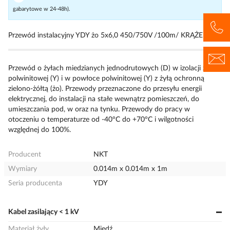
gabarytowe w 24-48h).
Przewód instalacyjny YDY żo 5x6,0 450/750V /100m/ KRĄŻEK
Przewód o żyłach miedzianych jednodrutowych (D) w izolacji z
polwinitowej (Y) i w powłoce polwinitowej (Y) z żyłą ochronną
zielono-żółtą (żo). Przewody przeznaczone do przesyłu energii
elektrycznej, do instalacji na stałe wewnątrz pomieszczeń, do
umieszczania pod, w oraz na tynku. Przewody do pracy w
otoczeniu o temperaturze od -40°C do +70°C i wilgotności
względnej do 100%.
Producent
NKT
Wymiary
0.014m x 0.014m x 1m
Seria producenta
YDY
Kabel zasilający < 1 kV
Materiał żyły
Miedź