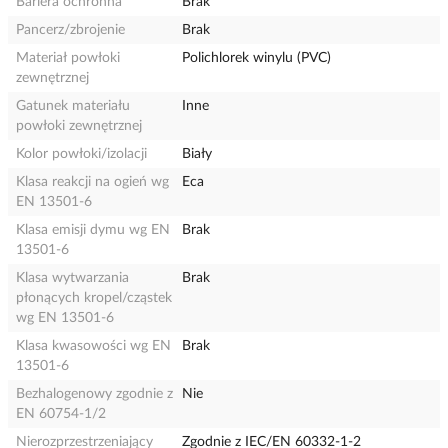
Bariera ochronna
Brak
Pancerz/zbrojenie
Brak
Materiał powłoki
Polichlorek winylu (PVC)
zewnętrznej
Gatunek materiału
Inne
powłoki zewnętrznej
Kolor powłoki/izolacji
Biały
Klasa reakcji na ogień wg
Eca
EN 13501-6
Klasa emisji dymu wg EN
Brak
13501-6
Klasa wytwarzania
Brak
płonących kropel/cząstek
wg EN 13501-6
Klasa kwasowości wg EN
Brak
13501-6
Bezhalogenowy zgodnie z
Nie
EN 60754-1/2
Nierozprzestrzeniający
Zgodnie z IEC/EN 60332-1-2