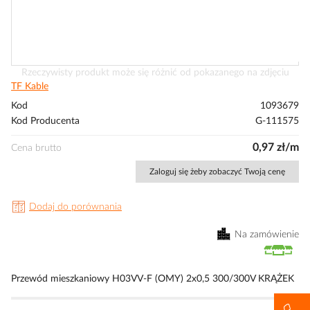
Przejdź
Rzeczywisty produkt może się różnić od pokazanego na zdjęciu
na
TF Kable
początek
Kod
1093679
galerii
Kod Producenta
G-111575
0,97 zł/m
Cena brutto
Zaloguj się żeby zobaczyć Twoją cenę
Dodaj do porównania
Na zamówienie
Przewód mieszkaniowy H03VV-F (OMY) 2x0,5 300/300V KRĄŻEK