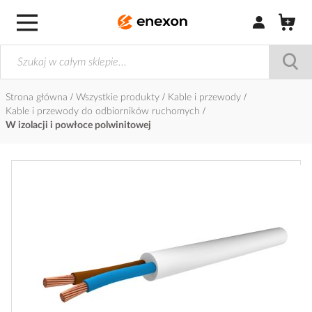
Zaloguj się / Z
Strona główna
Wszystkie produkty
Kable i przewody
Kable i przewody do odbiorników ruchomych
W izolacji i powłoce polwinitowej
Przejdź
na
koniec
galerii