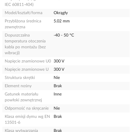
IEC 60811-404)
Model/kształt/forma
Okrągły
Przybliżona średnica
5.02 mm
zewnętrzna
Dopuszczalna
-40 - 50 °C
temperatura otoczenia
kabla po montażu (bez
wibracji)
Napięcie znamionowe U0
300 V
Napięcie znamionowe U
300 V
Struktura skrętki
Nie
Element nośny
Brak
Gatunek materiału
Inne
powłoki zewnętrznej
Odporność na skręcanie
Nie
Klasa emisji dymu wg EN
Brak
13501-6
Klasa wytwarzania
Brak