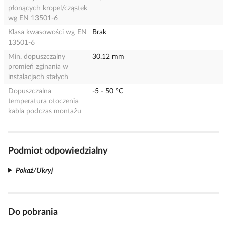
płonących kropel/cząstek
wg EN 13501-6
Klasa kwasowości wg EN
Brak
13501-6
Min. dopuszczalny
30.12 mm
promień zginania w
instalacjach stałych
Dopuszczalna
-5 - 50 °C
temperatura otoczenia
kabla podczas montażu
Podmiot odpowiedzialny
Pokaż/Ukryj
Do pobrania