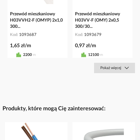
Przewód mieszkaniowy
Przewód mieszkaniowy
H03VVH2-F (OMYP) 2x1,0
H03VV-F (OMY) 2x0,5
300...
300/30...
Kod
1093687
Kod
1093679
1,65 zł/m
0,97 zł/m
2200
m
12100
m
Pokaż więcej
Produkty, które mogą Cię zainteresować: