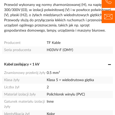
Przewód wykonany wg normy zharmonizowanej (H), na napięcie
300/300V (03), w izolacji polwinitowej (V) i w powłoce polwinitowej
(V), płaski (H2), o żyłach miedzianych wielodrutowych giętkich (F).
Przewody służą do przyłączania lekkich ruchomych i przenośnych
urządzeń ogólnego przeznaczenia, takich jak np. sprzęt
gospodarstwa domowego, lampy, urządzenia i maszyny biurowe.
Producent
TF Kable
Seria producenta
H03VV-F (OMY)
Kabel zasilający < 1 kV
Znamionowy przekrój żyły
0.5 mm²
Klasa żyły
Klasa 5 = wielodrutowa giętka
Liczba żył
2
Materiał izolacji żyły
Polichlorek winylu (PVC)
Gatunek materiału izolacji
Inne
żyły
Identyfikacja żył
Kolor