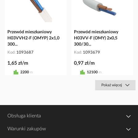
Przewód mieszkaniowy
Przewód mieszkaniowy
H03VVH2-F (OMYP) 2x1,0
H03VV-F (OMY) 2x0,5
300...
300/30...
Kod
1093687
Kod
1093679
1,65 zł/m
0,97 zł/m
2200
m
12100
m
Pokaż więcej
Obsługa klienta
Warunki zakupów