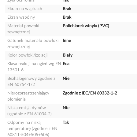
Żyła ochronna
Tak
Ekran na wiązkach
Brak
Ekran wspólny
Brak
Materiał powłoki
Polichlorek winylu (PVC)
zewnętrznej
Gatunek materiału powłoki
Inne
zewnętrznej
Kolor powłoki/izolacji
Biały
Klasa reakcji na ogień wg EN
Eca
13501-6
Bezhalogenowy zgodnie z
Nie
EN 60754-1/2
Nierozprzestrzeniający
Zgodnie z IEC/EN 60332-1-2
płomienia
Niska emisja dymów
Nie
(zgodnie z EN 61034-2)
Odporny na niską
Tak
temperaturę (zgodnie z EN
60811-504+505+506)