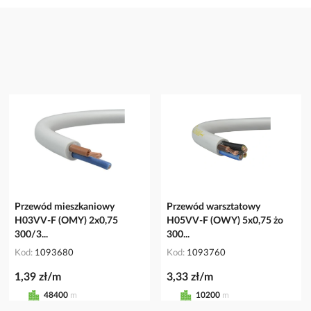
Przewód mieszkaniowy
Przewód warsztatowy
H03VV-F (OMY) 2x0,75
H05VV-F (OWY) 5x0,75 żo
300/3...
300...
Kod
1093680
Kod
1093760
1,39 zł/m
3,33 zł/m
48400
m
10200
m