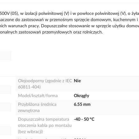
 (05), w izolacji polwinitowej (V) i w powłoce polwinitowej (V), o żył
zeznaczone do zastosowań w przenośnym sprzęcie domowym, kuchennym i
ednich warunach pracy. Dopuszczalne stosowanie w sprzęcie użytku dom
onalnych zastosowań przemysłowych oraz rolniczych.
Olejoodporny (zgodnie z IEC
Nie
60811-404)
Model/kształt/forma
Okrągły
Przybliżona średnica
6.55 mm
zewnętrzna
Dopuszczalna temperatura
-40 - 50 °C
otoczenia kabla po montażu
(bez wibracji)