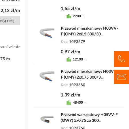
1,65 zł/m
2,12 zł/m
2200
m
Twoją cenę
Przewód mieszkaniowy H03VV-
F (OMY) 2x0,5 300/30...
Kod
1093679
zamówienie
0,97 zł/m
75 żo
12100
m
Przewód mieszkaniowy H03VV-
F (OMY) 2x0,75 300/3...
Kod
1093680
1,39 zł/m
48400
m
Przewód warsztatowy H05VV-F
(OWY) 5x0,75 żo 300...
Kod
1093760