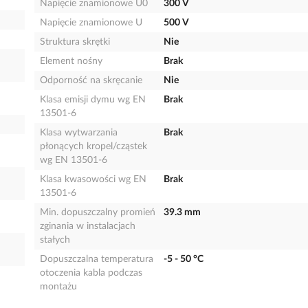
Napięcie znamionowe U0
300 V
Napięcie znamionowe U
500 V
Struktura skrętki
Nie
Element nośny
Brak
Odporność na skręcanie
Nie
Klasa emisji dymu wg EN
Brak
13501-6
Klasa wytwarzania
Brak
płonących kropel/cząstek
wg EN 13501-6
Klasa kwasowości wg EN
Brak
13501-6
Min. dopuszczalny promień
39.3 mm
zginania w instalacjach
stałych
Dopuszczalna temperatura
-5 - 50 °C
otoczenia kabla podczas
montażu