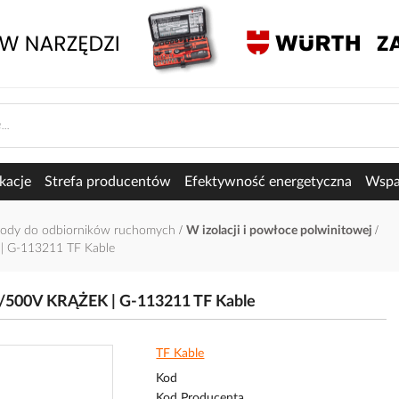
kacje
Strefa producentów
Efektywność energetyczna
Wspar
ewody do odbiorników ruchomych
W izolacji i powłoce polwinitowej
| G-113211 TF Kable
/500V KRĄŻEK | G-113211 TF Kable
TF Kable
Kod
Kod Producenta