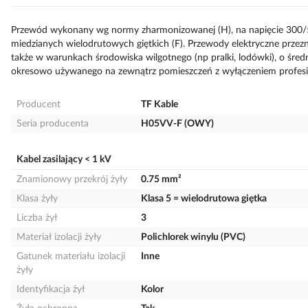
Przewód wykonany wg normy zharmonizowanej (H), na napięcie 300/500V
miedzianych wielodrutowych giętkich (F). Przewody elektryczne pr
także w warunkach środowiska wilgotnego (np pralki, lodówki), o śr
okresowo używanego na zewnątrz pomieszczeń z wyłączeniem profesi
Producent
TF Kable
Seria producenta
H05VV-F (OWY)
Kabel zasilający < 1 kV
Znamionowy przekrój żyły
0.75 mm²
Klasa żyły
Klasa 5 = wielodrutowa giętka
Liczba żył
3
Materiał izolacji żyły
Polichlorek winylu (PVC)
Gatunek materiału izolacji
Inne
żyły
Identyfikacja żył
Kolor