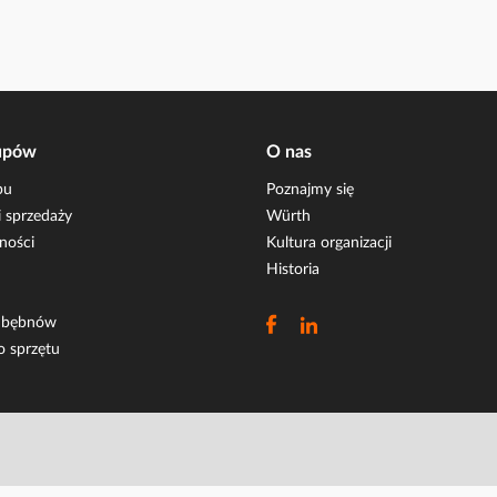
upów
O nas
pu
Poznajmy się
 sprzedaży
Würth
ności
Kultura organizacji
Historia
i bębnów
o sprzętu