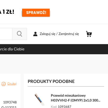
Zaloguj się / Zarejestruj się
cie dla Ciebie
PRODUKTY PODOBNE
Drukuj
Przewód mieszkaniowy
H03VVH2-F (OMYP) 2x1,0 300...
1093748
Kod
1093687
G-113211