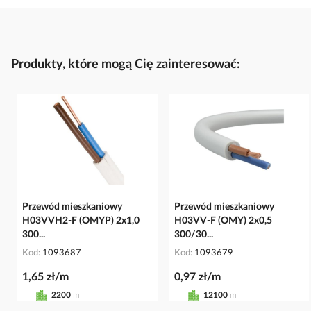
Produkty, które mogą Cię zainteresować:
Przewód mieszkaniowy
Przewód mieszkaniowy
H03VVH2-F (OMYP) 2x1,0
H03VV-F (OMY) 2x0,5
300...
300/30...
Kod
1093687
Kod
1093679
1,65 zł/m
0,97 zł/m
2200
m
12100
m