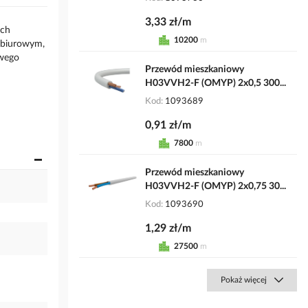
3,33 zł/m
ach
10200
m
 biurowym,
owego
Przewód mieszkaniowy
H03VVH2-F (OMYP) 2x0,5 300...
Kod
1093689
0,91 zł/m
7800
m
Przewód mieszkaniowy
H03VVH2-F (OMYP) 2x0,75 30...
Kod
1093690
1,29 zł/m
27500
m
Pokaż więcej