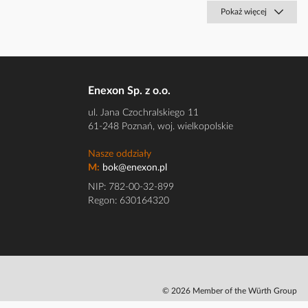
Pokaż więcej
Enexon Sp. z o.o.
ul. Jana Czochralskiego 11
61-248 Poznań, woj. wielkopolskie
Nasze oddziały
M:
bok@enexon.pl
NIP: 782-00-32-899
Regon: 630164320
© 2026 Member of the Würth Group