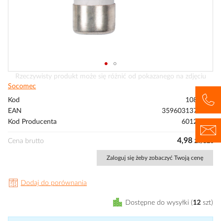
Przejdź
Rzeczywisty produkt może się różnić od pokazanego na zdjęciu
na
Socomec
początek
Kod
1088213
galerii
EAN
3596031377145
Kod Producenta
60120016
4,98 zł/szt
Cena brutto
Zaloguj się żeby zobaczyć Twoją cenę
Dodaj do porównania
Dostępne do wysyłki
12
szt